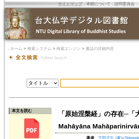
サイトマップ
．
本館について
．
諮問委員会
．
．
ホーム
>
検索システム
>
検索エンジン
>
書誌の詳細内容
本文を読む
「原始涅槃経」の存在─「大乘涅
Mahāyāna Mahāparinirvā
著者
下田正弘 (著)=Shimoda, 