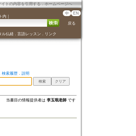
サイトの内容を引用する
．
ホームページへ
中
EN
ト内
｜
戻る
タル仏経
言語レッスン
リンク
．
．
．
検索履歴
．
説明
当書目の情報提供者は
李玉珉老師
です