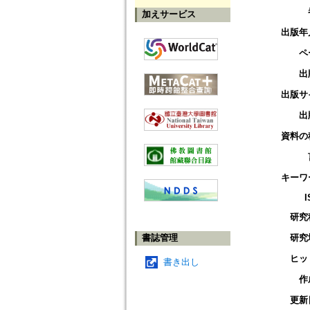
加えサービス
出版年
ペ
出
出版サ
出
資料の
キーワ
I
研究
書誌管理
研究
ヒッ
書き出し
作
更新