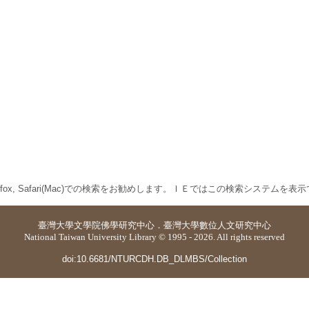
 Firefox, Safari(Mac)での検索をお勧めします。ＩＥではこの検索システムを
臺灣大學
文學院佛學研究中心
．
臺灣大學數位人文研究中心
National Taiwan University Library © 1995 - 2026. All rights reserved
doi:10.6681/NTURCDH.DB_DLMBS/Collection