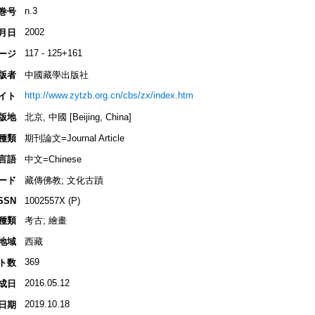
n.3
巻号
2002
月日
117 - 125+161
ージ
版者
中國藏學出版社
http://www.zytzb.org.cn/cbs/zx/index.htm
イト
版地
北京, 中國 [Beijing, China]
種類
期刊論文=Journal Article
言語
中文=Chinese
ード
藏傳佛教; 文化古蹟
SSN
1002557X (P)
種類
考古; 繪畫
地域
西藏
369
ト数
2016.05.12
成日
2019.10.18
日期