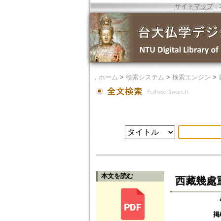
サイトマップ
．
．
ホーム
>
検索システム
>
検索エンジン
>
本文を読む
西藏幾處
掲