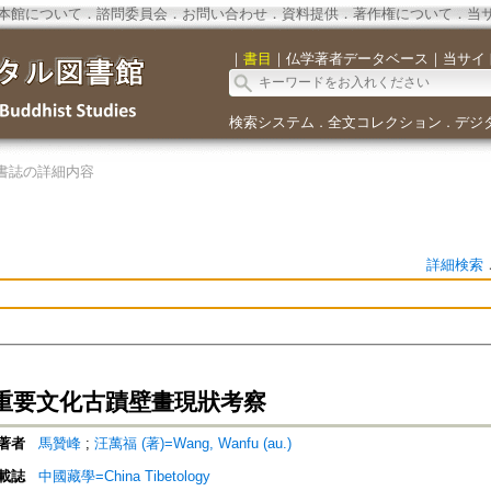
本館について
．
諮問委員会
．
お問い合わせ
．
資料提供
．
著作権について
．
当
｜
書目
｜
仏学著者データベース
｜
当サイ
検索システム
全文コレクション
デジ
．
．
書誌の詳細内容
詳細検索
重要文化古蹟壁畫現狀考察
著者
馬贊峰
;
汪萬福 (著)=Wang, Wanfu (au.)
載誌
中國藏學=China Tibetology