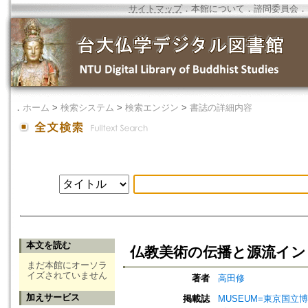
サイトマップ
．
本館について
．
諮問委員会
．
．
ホーム
>
検索システム
>
検索エンジン
>
書誌の詳細内容
本文を読む
仏教美術の伝播と源流イン
まだ本館にオーソラ
イズされていません
著者
高田修
加えサービス
掲載誌
MUSEUM=東京国立