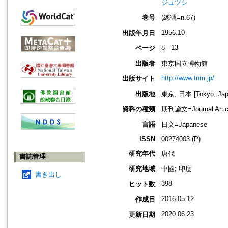
ジュツシ
巻号
(總號=n.67)
1956.10
出版年月日
8 - 13
ページ
出版者
東京国立博物館
http://www.tnm.jp/
出版サイト
出版地
東京, 日本 [Tokyo, Jap
資料の種類
期刊論文=Journal Artic
言語
日文=Japanese
ISSN
00274003 (P)
研究年代
唐代
書誌管理
研究地域
中國; 印度
書き出し
398
ヒット数
2016.05.12
作成日
2020.06.23
更新日期