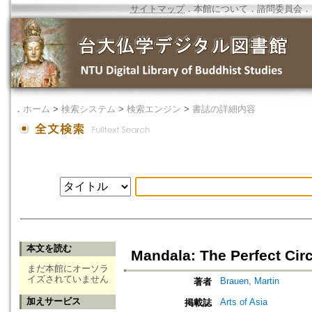
サイトマップ
．
本館について
．
諮問委員会
．
．
ホーム
>
検索システム
>
検索エンジン
>
書誌の詳細内容
本文を読む
Mandala: The Perfect Circ
まだ本館にオーソラ
イズされていません
Brauen, Martin
著者
加えサービス
Arts of Asia
掲載誌