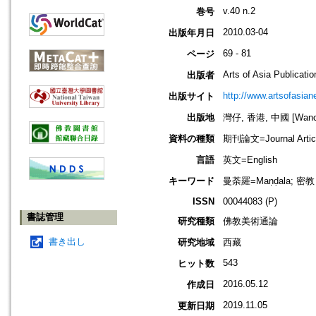
v.40 n.2
巻号
2010.03-04
出版年月日
69 - 81
ページ
Arts of Asia Publicatio
出版者
http://www.artsofasian
出版サイト
出版地
灣仔, 香港, 中國 [Wancha
資料の種類
期刊論文=Journal Artic
言語
英文=English
キーワード
曼荼羅=Maṇḍala; 密教
ISSN
00044083 (P)
書誌管理
研究種類
佛教美術通論
書き出し
研究地域
西藏
543
ヒット数
2016.05.12
作成日
2019.11.05
更新日期