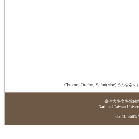
Chrome, Firefox, Safari(
臺灣大學
文學院佛
National Taiwan Universi
doi:10.6681