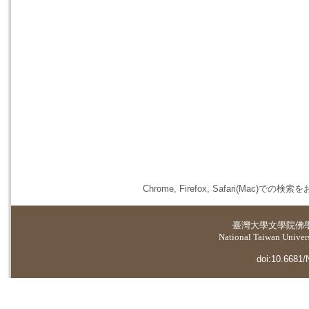
Chrome, Firefox, Safari(
臺灣大學
文學院佛
National Taiwan Universi
doi:10.6681