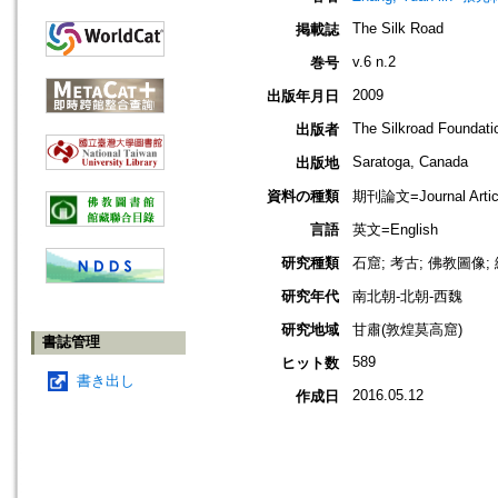
The Silk Road
掲載誌
v.6 n.2
巻号
2009
出版年月日
The Silkroad Foundati
出版者
Saratoga, Canada
出版地
資料の種類
期刊論文=Journal Artic
言語
英文=English
研究種類
石窟; 考古; 佛教圖像;
研究年代
南北朝-北朝-西魏
研究地域
甘肅(敦煌莫高窟)
書誌管理
589
ヒット数
書き出し
2016.05.12
作成日