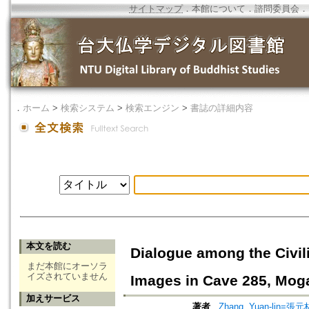
サイトマップ
．
本館について
．
諮問委員会
．
．
ホーム
>
検索システム
>
検索エンジン
>
書誌の詳細内容
本文を読む
Dialogue among the Civili
まだ本館にオーソラ
イズされていません
Images in Cave 285, Mog
加えサービス
著者
Zhang, Yuan-lin=張元