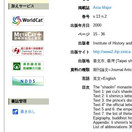
加えサービス
Asia Major
掲載誌
v.13 n.2
巻号
2000
出版年月日
15 - 36
ページ
出版者
Institute of Histo
http://www2.ihp.sinica
出版サイト
出版地
臺北市, 臺灣 [Taipei shi
資料の種類
期刊論文=Journal Artic
言語
英文=English
The "shaolin" monaster
目次
Text 1: pei cui's shaol
Text 2: li shimin;s let
Text 3: the prince's do
書誌管理
Text 4" the official let
Text 5 and 6: the emper
書き出し
Text 7: the list of thi
Epigraphy, buddhist hi
Appendix: li shimin's l
List of abbreviations 3