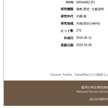
ISSN
00044482 (P)
研究種類
佛教-歷史; 文獻資料
研究年代
中國-無
研究地域
河南(登封少林寺)
275
ヒット数
2016.05.12
作成日
2020.04.06
更新日期
Chrome, Firefox, Safari(
臺灣大學
文學院佛
National Taiwan Universi
doi:10.6681