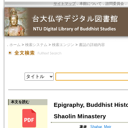
サイトマップ
．
本館について
．
諮問委員会
．
．
ホーム
>
検索システム
>
検索エンジン
>
書誌の詳細内容
本文を読む
Epigraphy, Buddhist Hist
Shaolin Minastery
Shahar, Meir
著者