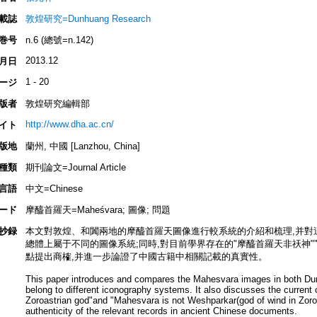
載誌
敦煌研究=Dunhuang Research
巻号
n.6 (總號=n.142)
2013.12
月日
1 - 20
ージ
版者
敦煌研究編輯部
http://www.dha.ac.cn/
イト
版地
蘭州, 中國 [Lanzhou, China]
種類
期刊論文=Journal Article
言語
中文=Chinese
ード
摩醯首羅天=Maheśvara; 圖像; 問題
抄録
本文對敦煌、和闐兩地的摩醯首羅天圖像進行較系統的介紹和梳理,并對
總體上屬于不同的圖像系統;同時,對目前學界存在的"摩醯首羅天非祆神""摩醯首
點提出商榷,并進一步論證了中國古籍中相關記載的真實性。
This paper introduces and compares the Mahesvara images in both Dun
belong to different iconography systems. It also discusses the current 
Zoroastrian god"and "Mahesvara is not Weshparkar(god of wind in Zoro
authenticity of the relevant records in ancient Chinese documents.