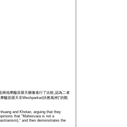
這兩地摩醯首羅天圖像進行了比較,認為二者
羅天非Weshparkar(祆教風神)"的觀
huang and Khotan, arguing that they
opinions that "Mahesvara is not a
astrianism)," and then demonstrates the