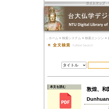
サイトマップ
．
．
ホーム
>
検索システム
>
検索エンジン
>
本文を読む
敦煌、和闐
Dunhuang