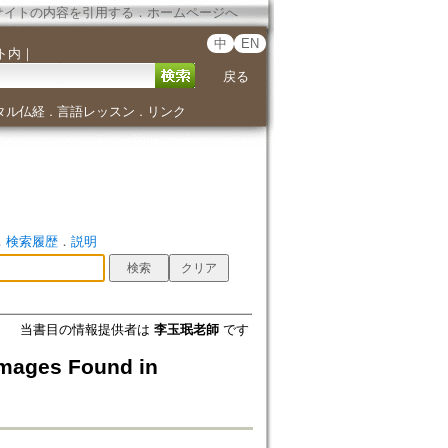
サイトの内容を引用する
．
ホームページへ
中
EN
ト内
｜
戻る
タル仏経
言語レッスン
リンク
．
．
．
検索履歴
．
説明
当書目の情報提供者は
李玉珉老師
です
es Found in