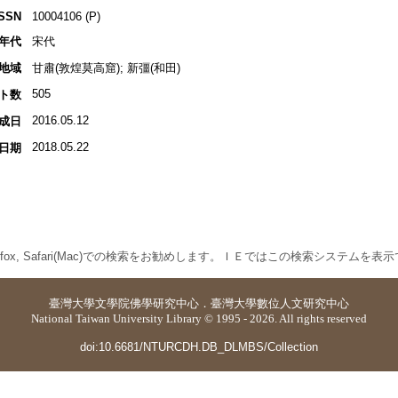
ISSN
10004106 (P)
年代
宋代
地域
甘肅(敦煌莫高窟); 新彊(和田)
505
ト数
2016.05.12
成日
2018.05.22
日期
 Firefox, Safari(Mac)での検索をお勧めします。ＩＥではこの検索システムを
臺灣大學
文學院佛學研究中心
．
臺灣大學數位人文研究中心
National Taiwan University Library © 1995 - 2026. All rights reserved
doi:10.6681/NTURCDH.DB_DLMBS/Collection