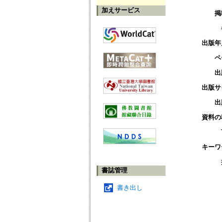
加えサービス
掲
出版年
ペ
出
出版サ
出
資料の
キーワ
書誌管理
書き出し