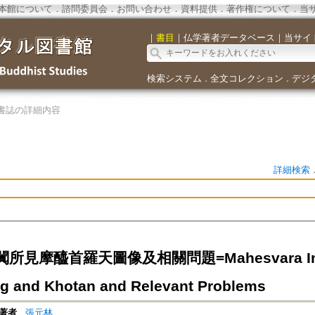
本館について
．
諮問委員会
．
お問い合わせ
．
資料提供
．
著作権について
．
当
｜
書目
｜
仏学著者データベース
｜
当サイ
検索システム
全文コレクション
デジ
．
．
書誌の詳細内容
詳細検索
所見摩醯首羅天圖像及相關問題=Mahesvara Imag
 and Khotan and Relevant Problems
著者
張元林