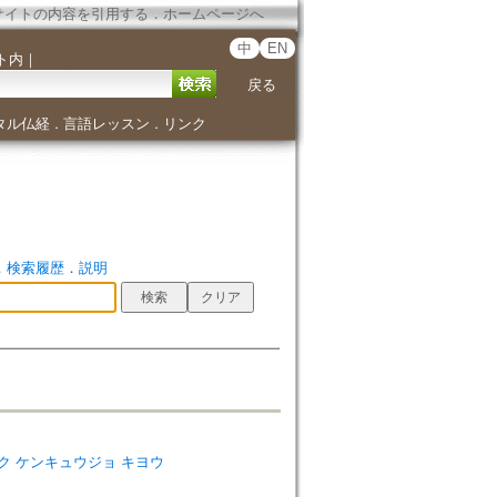
サイトの内容を引用する
．
ホームページへ
中
EN
ト内
｜
戻る
タル仏経
言語レッスン
リンク
．
．
．
検索履歴
．
説明
キョウガク ケンキュウジョ キヨウ