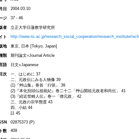
2004.03.10
月日
37 - 46
ージ
版者
立正大学日蓮教学研究所
http://www.ris.ac.jp/research_social_cooperation/research_institute/nich
イト
版地
東京, 日本 [Tokyo, Japan]
種類
期刊論文=Journal Article
言語
日文=Japanese
目次
一、はじめに 37
二、元政伝にみる人物像 39
(1)『艸山集』巻首「行状」 39
(2)『本化別頭仏祖統紀』巻二十二「艸山開祖元政老和尚伝」 41
(3)『続近世畸人伝』巻一「僧元政」 42
三、元政の宗学態度 43
四、小結 44
註 45
SSN
02875373 (P)
409
ト数