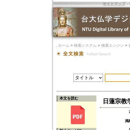
サイトマップ
．
．
ホーム
>
検索システム
>
検索エンジン
>
本文を読む
日蓮宗教
掲