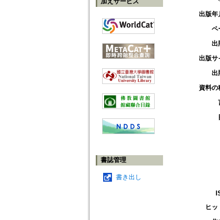
加えサービス
出版年
ペ
出
出版サ
出
資料の
書誌管理
書き出し
I
ヒッ