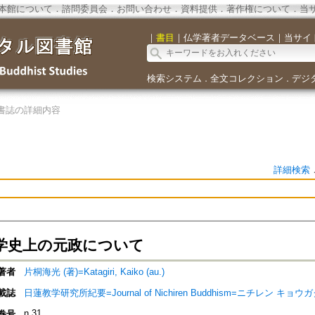
本館について
．
諮問委員会
．
お問い合わせ
．
資料提供
．
著作権について
．
当
｜
書目
｜
仏学著者データベース
｜
当サイ
検索システム
全文コレクション
デジ
．
．
書誌の詳細内容
詳細検索
学史上の元政について
著者
片桐海光 (著)=Katagiri, Kaiko (au.)
載誌
日蓮教学研究所紀要=Journal of Nichiren Buddhism=ニチレン 
n.31
巻号