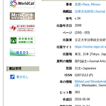
著者
原實=Hara, Minoru
掲載誌
法華文化研究=Journal of 
v.34
巻号
2008
出版年月日
(104) - (93)
ページ
出版者
立正大学法華経文化研
https://rissho.repo.n
出版サイト
出版地
東京, 日本 [Tokyo, Jap
資料の種類
期刊論文=Journal Artic
言語
日文=Japanese
書誌管理
ISSN
02871513 (P)
書き出し
Mitleid und Wunderkra
本の情報
(著)
. Wiesbaden, Ger
363
ヒット数
2016.06.06
作成日