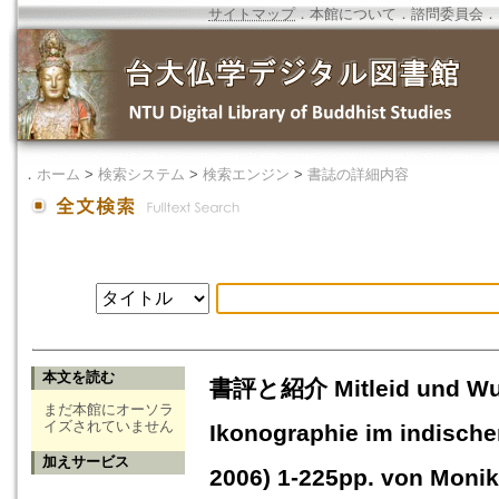
サイトマップ
．
本館について
．
諮問委員会
．
．
ホーム
>
検索システム
>
検索エンジン
>
書誌の詳細内容
本文を読む
書評と紹介 Mitleid und Wund
まだ本館にオーソラ
イズされていません
Ikonographie im indisch
加えサービス
2006) 1-225pp. von Monik