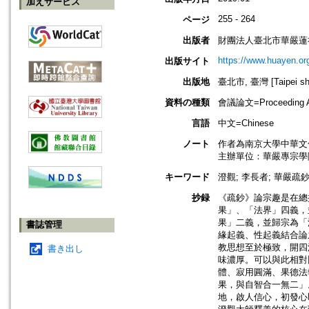
加えサービス
255 - 264
ページ
出版者
財團法人臺北市華嚴蓮
https://www.huayen.or
出版サイト
出版地
臺北市, 臺灣 [Taipei shi
資料の種類
會議論文=Proceeding Ar
言語
中文=Chinese
ノート
作者為南京大學中華文
主辦單位：華嚴專宗學
キーワード
澄觀; 李長者; 華嚴疏鈔
抄録
《疏鈔》論宗趣是在總
果」、「法界」四義，
果」二義，並歸宗為「
書誌管理
緣起義、性起義結合論
教思想至於極致，開四
書き出し
味濃厚。可以與此相對
體、寂用圓滿、果德法
果，與自智合一無二」
地，啟人信心，初發心