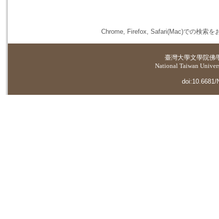
Chrome, Firefox, Safari(
臺灣大學
文學院佛
National Taiwan Universi
doi:10.6681