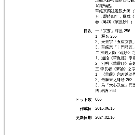
澄觀大師釋義的核心在
旨趣顯然。
華嚴宗四祖澄觀大師（7
月，歷時四年，撰成《
卷（略稱《演義鈔》）
目次
一「宗要」釋義 256
1、釋名 256
2、天臺宗「五重玄義」
3、華嚴宗「十門釋經」
二 澄觀大師《疏鈔》之宗
1、通論《華嚴經》宗趣 
2、別明《華嚴經》宗趣 
三 李長者《新論》之宗趣
1、《華嚴》宗趣以法界
2、最勝乘之殊勝 262
3、為「大心眾生」而設 
四 結語 263
866
ヒット数
2016.06.15
作成日
2024.02.16
更新日期