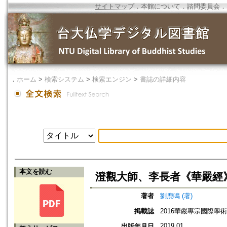
サイトマップ
．
本館について
．
諮問委員会
．
．
ホーム
>
検索システム
>
検索エンジン
>
書誌の詳細内容
本文を読む
澄觀大師、李長者《華嚴經》
著者
劉鹿鳴 (著)
掲載誌
2016華嚴專宗國際學
2019.01
出版年月日