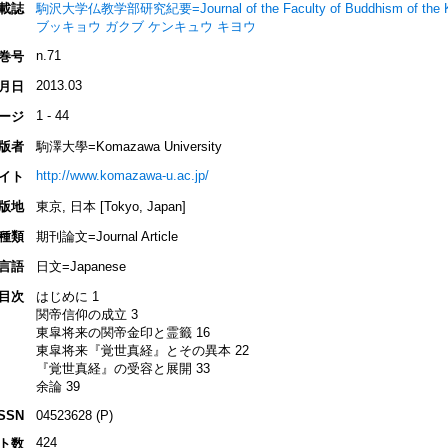
載誌
駒沢大学仏教学部研究紀要=Journal of the Faculty of Buddhism of th
ブッキョウ ガクブ ケンキュウ キヨウ
n.71
巻号
2013.03
月日
1 - 44
ージ
版者
駒澤大學=Komazawa University
http://www.komazawa-u.ac.jp/
イト
版地
東京, 日本 [Tokyo, Japan]
種類
期刊論文=Journal Article
言語
日文=Japanese
目次
はじめに 1
関帝信仰の成立 3
東皐将来の関帝金印と霊籤 16
東皐将来『覚世真経』とその異本 22
『覚世真経』の受容と展開 33
余論 39
ISSN
04523628 (P)
424
ト数