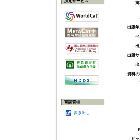
加えサービス
掲
出版年
ペ
出
出版サ
出
資料の
書誌管理
書き出し
ヒッ