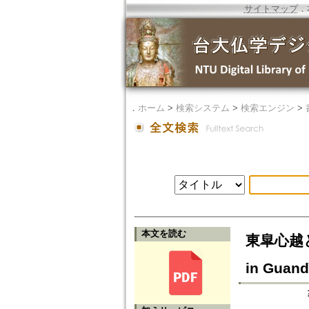
サイトマップ
．
．
ホーム
>
検索システム
>
検索エンジン
>
本文を読む
東皐心越と関
in Guand