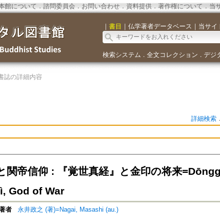
本館について
．
諮問委員会
．
お問い合わせ
．
資料提供
．
著作権について
．
当
｜
書目
｜
仏学著者データベース
｜
当サイ
検索システム
全文コレクション
デジ
．
．
書誌の詳細内容
詳細検索
帝信仰 : 『覚世真経』と金印の将来=Dōnggao Xīny
ì, God of War
著者
永井政之 (著)=Nagai, Masashi (au.)