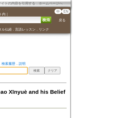
サイトの内容を引用する
．
ホームページへ
中
EN
ト内
｜
戻る
タル仏経
言語レッスン
リンク
．
．
．
検索履歴
．
説明
uè and his Belief