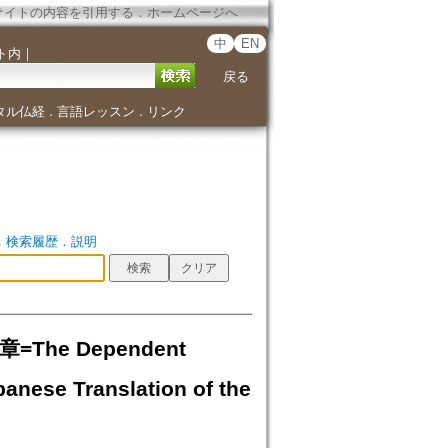
サイトの内容を引用する
．
ホームページへ
中
EN
ト内
｜
戻る
タル仏経
言語レッスン
リンク
．
．
．
検索履歴
．
説明
The Dependent
anese Translation of the