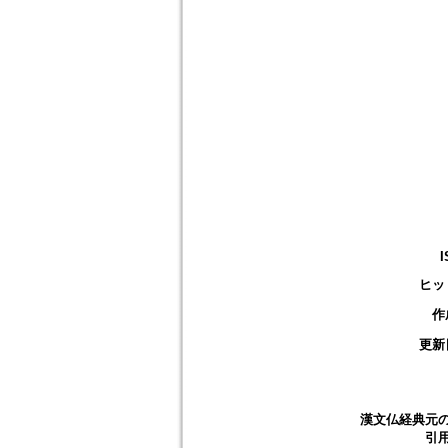
I
ヒッ
作
更新
漢文仏経典元
引