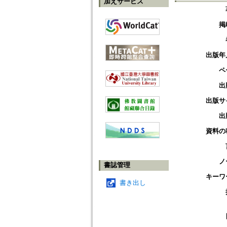
加えサービス
掲
出版年
ペ
出
出版サ
出
資料の
ノ
書誌管理
キーワ
書き出し