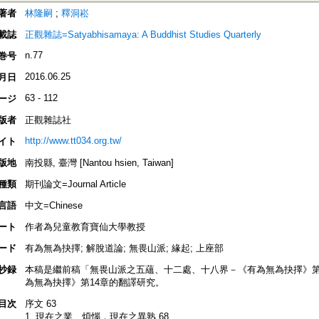
著者
林隆嗣
;
釋洞崧
載誌
正觀雜誌=Satyabhisamaya: A Buddhist Studies Quarterly
n.77
巻号
2016.06.25
月日
63 - 112
ージ
版者
正觀雜誌社
http://www.tt034.org.tw/
イト
版地
南投縣, 臺灣 [Nantou hsien, Taiwan]
種類
期刊論文=Journal Article
言語
中文=Chinese
ート
作者為兒童教育寶仙大學教授
ード
有為無為抉擇; 解脫道論; 無畏山派; 緣起; 上座部
抄録
本稿是繼前稿「無畏山派之五蘊、十二處、十八界－《有為無為抉擇》第13章－
為無為抉擇》第14章的翻譯研究。
目次
序文 63
1. 現在之業、煩惱，現在之異熟 68