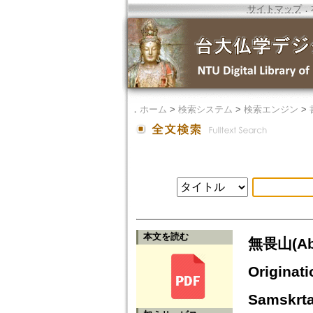
サイトマップ
．
．
ホーム
>
検索システム
>
検索エンジン
>
本文を読む
無畏山(Ab
Originat
Samskrta