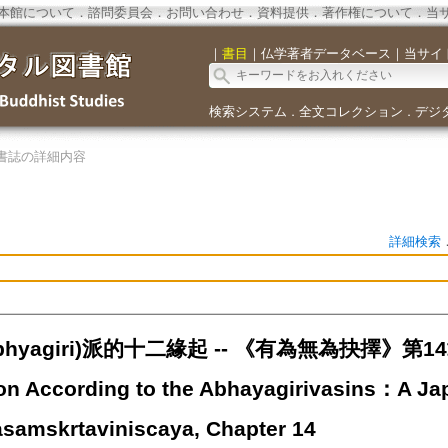
本館について
．
諮問委員会
．
お問い合わせ
．
資料提供
．
著作権について
．
当
｜
書目
｜
仏学著者データベース
｜
当サイ
検索システム
全文コレクション
デジ
．
．
書誌の詳細内容
詳細検索
hyagiri)派的十二緣起 -- 《有為無為抉擇》第14章=
ion According to the Abhayagirivasins：A Jap
samskrtaviniscaya, Chapter 14