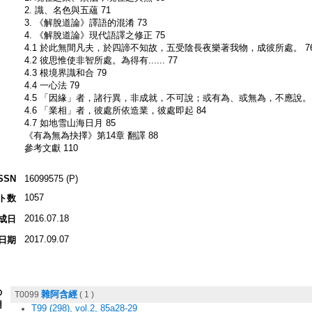
2. 識、名色與五蘊 71
3. 《解脫道論》譯語的混淆 73
4. 《解脫道論》現代語譯之修正 75
4.1 於此無間凡夫，於四諦不知故，五受陰長夜樂著我物，成彼所處。 7
4.2 彼思惟使非智所處。為得有...... 77
4.3 根境界識和合 79
4.4 一心法 79
4.5 「因緣」者，諸行異，非成就，不可說；或有為、或無為，不應說。 
4.6 「業相」者，彼處所依造業，彼處即起 84
4.7 如地雪山海日月 85
《有為無為抉擇》第14章 翻譯 88
參考文獻 110
SSN
16099575 (P)
1057
ト数
2016.07.18
成日
2017.09.07
日期
の
雜阿含經
T0099
( 1 )
用
T99 (298), vol.2, 85a28-29