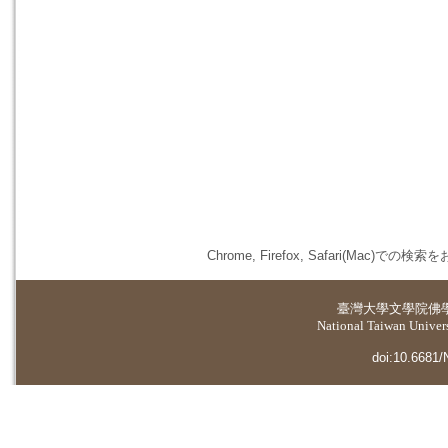
Chrome, Firefox, Safari(
臺灣大學
文學院佛
National Taiwan Universi
doi:10.6681