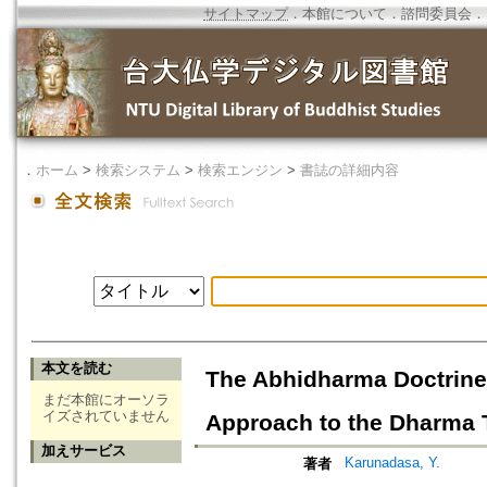
サイトマップ
．
本館について
．
諮問委員会
．
．
ホーム
>
検索システム
>
検索エンジン
>
書誌の詳細内容
本文を読む
The Abhidharma Doctrine 
まだ本館にオーソラ
イズされていません
Approach to the Dharma 
加えサービス
Karunadasa, Y.
著者