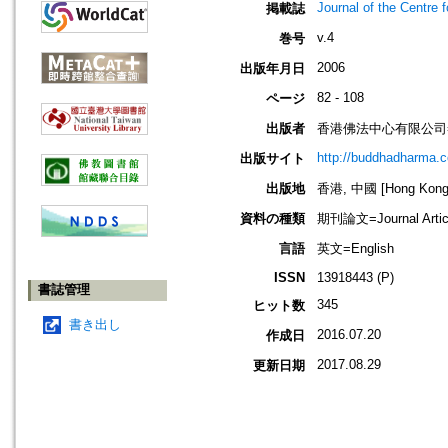
Journal of the Centre 
掲載誌
v.4
巻号
2006
出版年月日
82 - 108
ページ
出版者
香港佛法中心有限公司=Buddh
http://buddhadharma.c
出版サイト
出版地
香港, 中國 [Hong Kong,
資料の種類
期刊論文=Journal Artic
言語
英文=English
ISSN
13918443 (P)
書誌管理
345
ヒット数
書き出し
2016.07.20
作成日
2017.08.29
更新日期