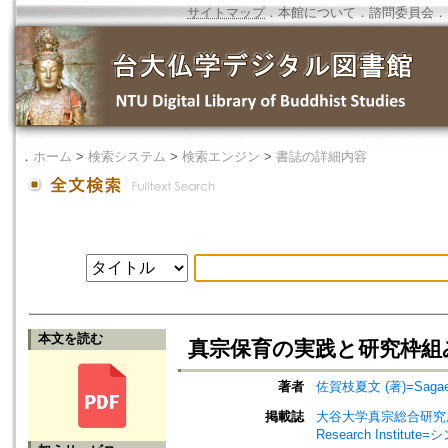
サイトマップ
．
本館について
．
諮問委員会
．
．
ホーム
>
検索システム
>
検索エンジン
>
書誌の詳細内容
本文を読む
真宗保育の実践と研究枠組
著者
佐賀枝夏文 (著)=Sagae, N
掲載誌
大谷大学真宗総合研究所研究紀要=A
Research Insti