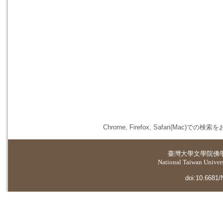
Chrome, Firefox, Safari(
臺灣大學
文學院佛
National Taiwan Universi
doi:10.6681