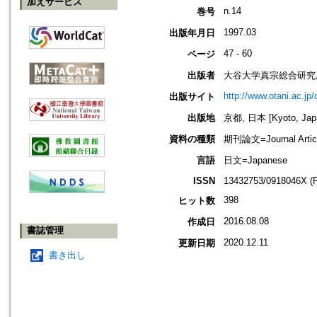
加えサービス
n.14
巻号
1997.03
出版年月日
47 - 60
ページ
出版者
大谷大学真宗総合研究
http://www.otani.ac.j
出版サイト
出版地
京都, 日本 [Kyoto, Jap
資料の種類
期刊論文=Journal Artic
言語
日文=Japanese
ISSN
13432753/0918046X (
398
ヒット数
2016.08.08
作成日
書誌管理
2020.12.11
更新日期
書き出し