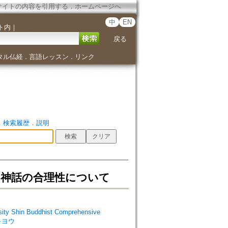
サイトの内容を引用する
．
ホームページへ
中
EN
ト内
｜
戻る
タル仏経
言語レッスン
リンク
．
．
．
検索履歴
．
説明
 神話の合理性について
Shin Buddhist Comprehensive
 キヨウ