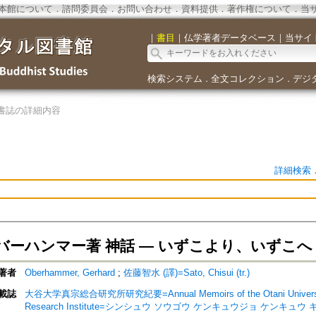
本館について
．
諮問委員会
．
お問い合わせ
．
資料提供
．
著作権について
．
当
｜
書目
｜
仏学著者データベース
｜
当サイ
検索システム
全文コレクション
デジ
．
．
書誌の詳細内容
詳細検索
バーハンマー著 神話 — いずこより、いずこへ
著者
Oberhammer, Gerhard
;
佐藤智水 (譯)=Sato, Chisui (tr.)
載誌
大谷大学真宗総合研究所研究紀要=Annual Memoirs of the Otani University 
Research Institute=シンシュウ ソウゴウ ケンキュウジョ ケンキュウ