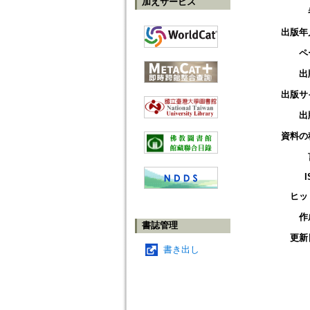
加えサービス
出版年
ペ
出
出版サ
出
資料の
I
ヒッ
作
書誌管理
更新
書き出し