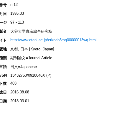
n.12
巻号
1995.03
月日
97 - 113
ージ
版者
大谷大学真宗総合研究所
http://www.otani.ac.jp/cri/nab3mq00000013wq.html
イト
版地
京都, 日本 [Kyoto, Japan]
種類
期刊論文=Journal Article
言語
日文=Japanese
SSN
13432753/0918046X (P)
403
ト数
2016.08.08
成日
2018.03.01
日期