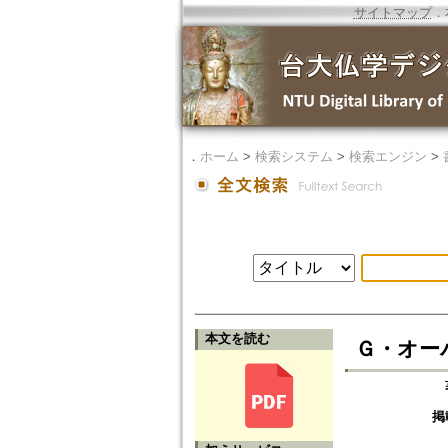
サイトマップ
．
．
ホーム
>
検索システム
>
検索エンジン
>
本文を読む
Ｇ・オー
掲