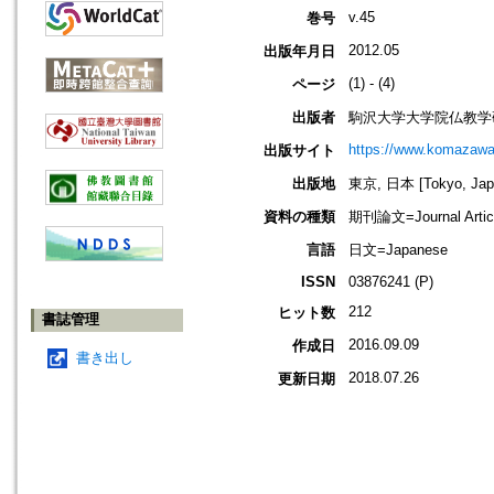
v.45
巻号
2012.05
出版年月日
(1) - (4)
ページ
出版者
駒沢大学大学院仏教学
https://www.komazawa-
出版サイト
出版地
東京, 日本 [Tokyo, Jap
資料の種類
期刊論文=Journal Artic
言語
日文=Japanese
ISSN
03876241 (P)
212
ヒット数
書誌管理
2016.09.09
作成日
書き出し
2018.07.26
更新日期