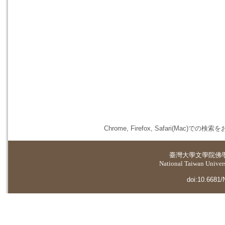
Chrome, Firefox, Safari(
臺灣大學
文學院佛
National Taiwan Universi
doi:10.6681