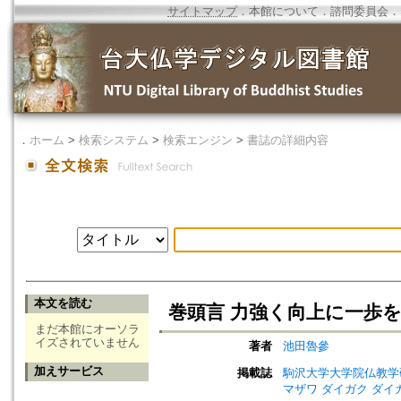
サイトマップ
．
本館について
．
諮問委員会
．
．
ホーム
>
検索システム
>
検索エンジン
>
書誌の詳細内容
本文を読む
巻頭言 力強く向上に一歩を進
まだ本館にオーソラ
イズされていません
著者
池田魯參
加えサービス
掲載誌
駒沢大学大学院仏教学研究会年報=A
マザワ ダイガク ダイ