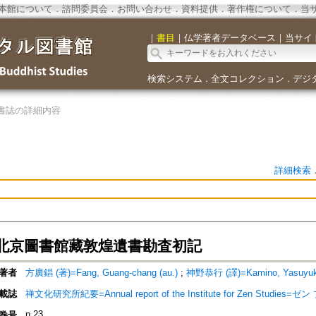
本館について
．
諮問委員会
．
お問い合わせ
．
資料提供
．
著作権について
．
当
｜
書目
｜
仏学著者データベース
｜
当サイ
検索システム
全文コレクション
デジ
．
．
書誌の詳細内容
詳細検索
北京圖書館藏敦煌遺書勘査初記
著者
方廣錩 (著)=Fang, Guang-chang (au.)
;
神野恭行 (譯)=Kamino, Yasuyuki 
載誌
禅文化研究所紀要=Annual report of the Institute for Zen Stud
n.23
巻号