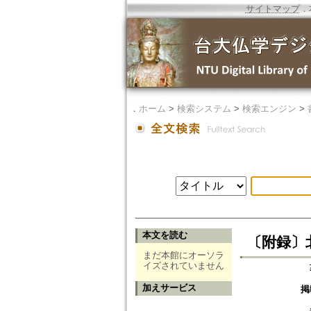
サイトマップ
．
．
ホーム
>
検索システム
>
検索エンジン
>
本文を読む
〔附録〕
まだ本館にオーソラ
イズされていません
加えサービス
掲