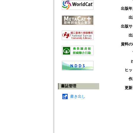
出版年
出
出版サ
出
資料の
ヒッ
作
書誌管理
更新
書き出し