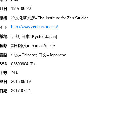
1997.06.20
月日
版者
禅文化研究所=The Institute for Zen Studies
http://www.zenbunka.or.jp/
イト
版地
京都, 日本 [Kyoto, Japan]
種類
期刊論文=Journal Article
言語
中文=Chinese; 日文=Japanese
ISSN
02899604 (P)
741
ト数
2016.09.19
成日
2017.07.21
日期