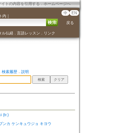
サイトの内容を引用する
．
ホームページへ
中
EN
ト内
｜
戻る
タル仏経
言語レッスン
リンク
．
．
．
検索履歴
．
説明
(tr.)
ies=ゼン ブンカ ケンキュウジョ キヨウ