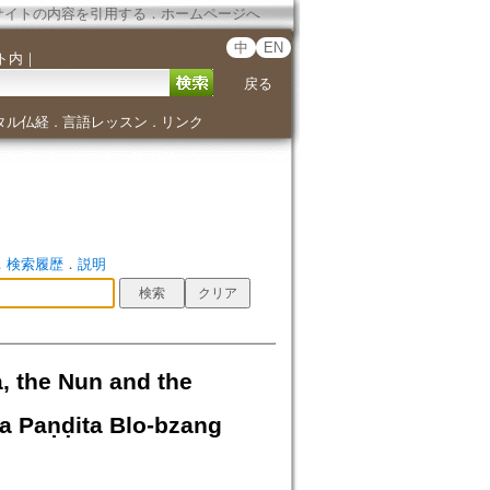
サイトの内容を引用する
．
ホームページへ
中
EN
ト内
｜
戻る
タル仏経
言語レッスン
リンク
．
．
．
検索履歴
．
説明
, the Nun and the
ya Paṇḍita Blo-bzang