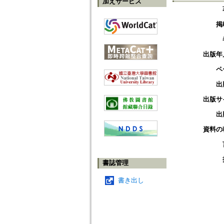
加えサービス
掲
出版年
ペ
出
出版サ
出
資料の
書誌管理
書き出し