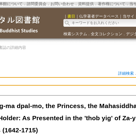
本館について
．
諮問委員会
．
お問い合わせ
．
資料提供
．
著作権について
．
当
｜
書目
｜
仏学著者データベース
｜
当サイ
検索システム
全文コレクション
デジ
．
．
書誌の詳細内容
詳細検索
g-ma dpal-mo, the Princess, the Mahasiddha
older: As Presented in the 'thob yig' of Za-
s (1642-1715)