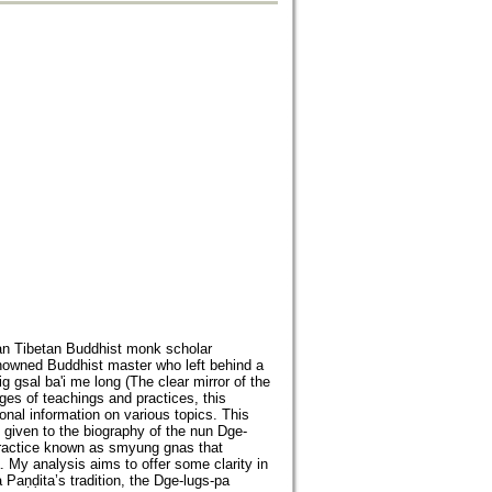
an Tibetan Buddhist monk scholar
nowned Buddhist master who left behind a
g gsal ba'i me long (The clear mirror of the
ges of teachings and practices, this
ional information on various topics. This
s given to the biography of the nun Dge-
practice known as smyung gnas that
 My analysis aims to offer some clarity in
a Paṇḍita’s tradition, the Dge-lugs-pa