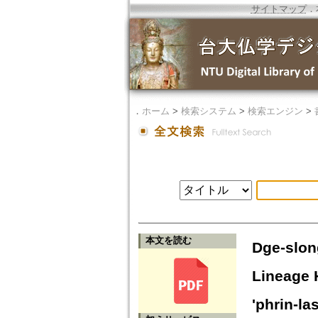
サイトマップ
．
．
ホーム
>
検索システム
>
検索エンジン
>
本文を読む
Dge-slon
Lineage H
'phrin-la