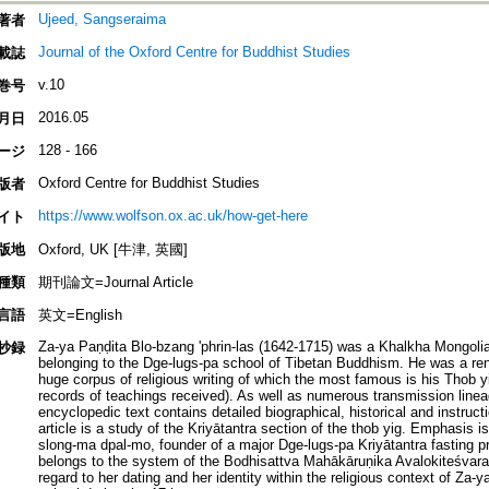
Ujeed, Sangseraima
著者
Journal of the Oxford Centre for Buddhist Studies
載誌
v.10
巻号
2016.05
月日
128 - 166
ージ
Oxford Centre for Buddhist Studies
版者
https://www.wolfson.ox.ac.uk/how-get-here
イト
版地
Oxford, UK [牛津, 英國]
種類
期刊論文=Journal Article
言語
英文=English
Za-ya Paṇḍita Blo-bzang 'phrin-las (1642-1715) was a Khalkha Mongoli
抄録
belonging to the Dge-lugs-pa school of Tibetan Buddhism. He was a re
huge corpus of religious writing of which the most famous is his Thob yi
records of teachings received). As well as numerous transmission linea
encyclopedic text contains detailed biographical, historical and instruct
article is a study of the Kriyātantra section of the thob yig. Emphasis i
slong-ma dpal-mo, founder of a major Dge-lugs-pa Kriyātantra fasting 
belongs to the system of the Bodhisattva Mahākāruṇika Avalokiteśvara.
regard to her dating and her identity within the religious context of Za-y