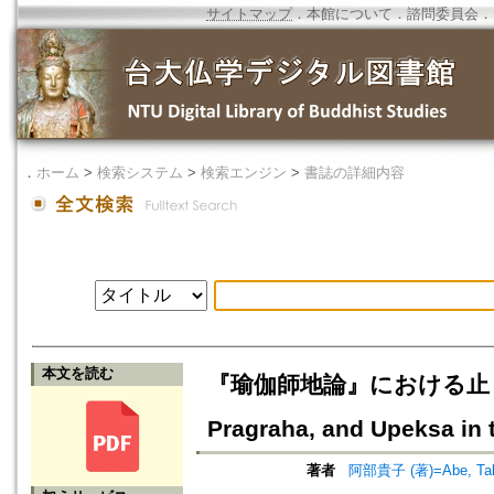
サイトマップ
．
本館について
．
諮問委員会
．
．
ホーム
>
検索システム
>
検索エンジン
>
書誌の詳細内容
本文を読む
『瑜伽師地論』における止・挙・捨
Pragraha, and Upeksa in
著者
阿部貴子 (著)=Abe, Taka