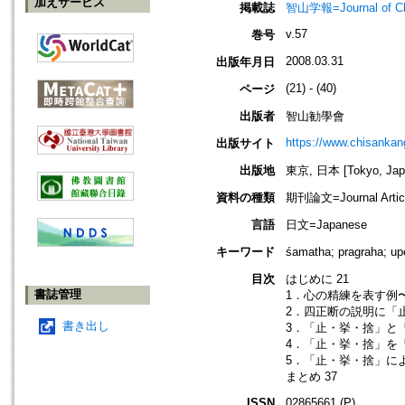
加えサービス
掲載誌
智山学報=Journal of C
v.57
巻号
2008.03.31
出版年月日
(21) - (40)
ページ
出版者
智山勧學會
https://www.chisanka
出版サイト
出版地
東京, 日本 [Tokyo, Jap
資料の種類
期刊論文=Journal Artic
言語
日文=Japanese
キーワード
śamatha; pragraha
目次
はじめに 21
書誌管理
1．心の精練を表す例〜
2．四正断の説明に「
書き出し
3．「止・挙・捨」と「
4．「止・挙・捨」を「
5．「止・挙・捨」によ
まとめ 37
ISSN
02865661 (P)