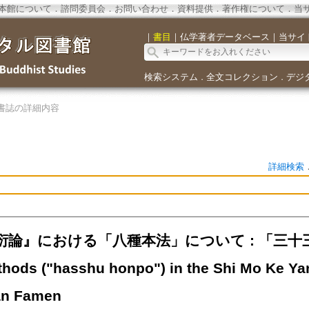
本館について
．
諮問委員会
．
お問い合わせ
．
資料提供
．
著作権について
．
当
｜
書目
｜
仏学著者データベース
｜
当サイ
検索システム
全文コレクション
デジ
．
．
書誌の詳細内容
詳細検索
衍論』における「八種本法」について : 「三十三
thods ("hasshu honpo") in the Shi Mo Ke Ya
an Famen