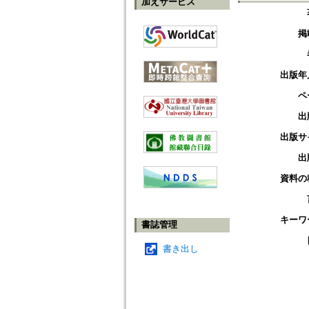
加えサービス
掲
出版年
ペ
出
出版サ
出
資料の
キーワ
書誌管理
書き出し