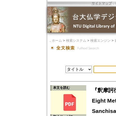
サイトマップ
．
．
ホーム
>
検索システム
>
検索エンジン
>
本文を読む
『釈摩訶
Eight Me
Sanchis