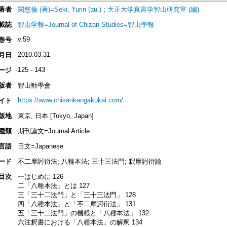
著者
関悠倫 (著)=Seki, Yurin (au.)
;
大正大学真言学智山研究室 (編)
載誌
智山学報=Journal of Chizan Studies=智山學報
v.59
巻号
2010.03.31
月日
125 - 143
ージ
版者
智山勧學會
https://www.chisankangakukai.com/
イト
版地
東京, 日本 [Tokyo, Japan]
種類
期刊論文=Journal Article
言語
日文=Japanese
ード
不二摩訶衍法; 八種本法; 三十三法門; 釈摩訶衍論
目次
一はじめに 126
二「八種本法」とは 127
三「三十二法門」と「三十三法門」 128
四「八種本法」と「不二摩訶衍法」 131
五「三十二法門」の機根と「八種本法」 132
六注釈書における「八種本法」の解釈 134