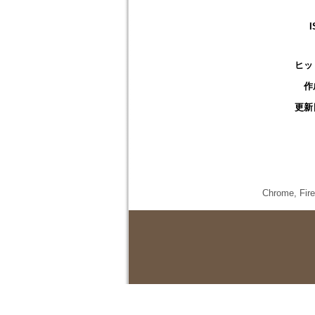
I
ヒッ
作
更新
Chrome,