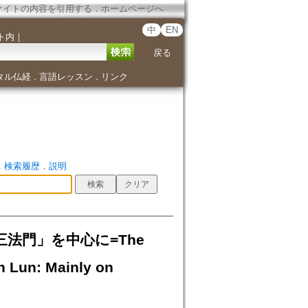
サイトの内容を引用する
．
ホームページへ
中
EN
ト内
｜
戻る
タル仏経
言語レッスン
リンク
．
．
．
検索履歴
．
説明
法門」を中心に=The
n Lun: Mainly on