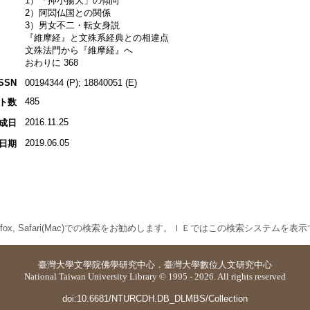
1）「抑小揚大」の傾向
2）阿閦仏国との関係
3）男女不二・転女身説
『維摩経』と文殊系経典との相違点
文殊法門から『維摩経』へ
おわりに 368
ISSN
00194344 (P); 18840051 (E)
485
ト数
2016.11.25
成日
2019.06.05
日期
 Firefox, Safari(Mac)での検索をお勧めします。ＩＥではこの検索システムを
臺灣大學
文學院佛學研究中心
．
臺灣大學數位人文研究中心
National Taiwan University Library © 1995 - 2026. All rights reserved
doi:10.6681/NTURCDH.DB_DLMBS/Collection