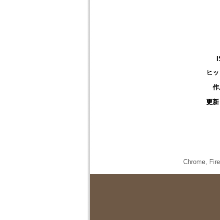
ヒッ
作
更新
Chrome,