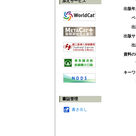
加えサービス
出版年
ペ
出
出版サ
出
資料の
キーワ
書誌管理
書き出し