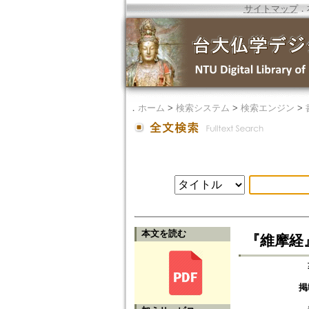
サイトマップ
．
．
ホーム
>
検索システム
>
検索エンジン
>
本文を読む
『維摩経』と
掲