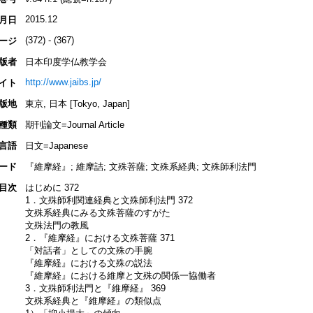
2015.12
月日
(372) - (367)
ージ
版者
日本印度学仏教学会
http://www.jaibs.jp/
イト
版地
東京, 日本 [Tokyo, Japan]
種類
期刊論文=Journal Article
言語
日文=Japanese
ード
『維摩経』; 維摩詰; 文殊菩薩; 文殊系経典; 文殊師利法門
目次
はじめに 372
1．文殊師利関連経典と文殊師利法門 372
文殊系経典にみる文殊菩薩のすがた
文殊法門の教風
2．『維摩経』における文殊菩薩 371
「対話者」としての文殊の手腕
『維摩経』における文殊の説法
『維摩経』における維摩と文殊の関係一協働者
3．文殊師利法門と『維摩経』 369
文殊系経典と『維摩経』の類似点