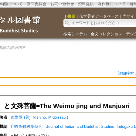
本館について
．
諮問委員会
．
お問い合わせ
．
資料提供
．
著作権について
．
当
｜
書目
｜
仏学著者データベース
｜
当サイ
検索システム
全文コレクション
デジ
．
．
書誌の詳細内容
詳細検索
文殊菩薩=The Weimo jing and Manjusri
著者
西野翠 (著)=Nishino, Midori (au.)
載誌
印度學佛教學研究 =Journal of Indian and Buddhist Studies=Indogaku 
巻号
v.64 n.1 (總號=n.137)