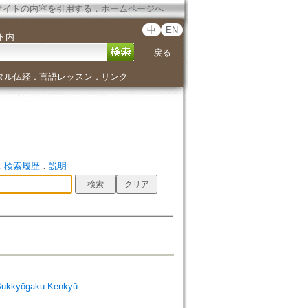
サイトの内容を引用する
．
ホームページへ
中
EN
ト内
｜
戻る
タル仏経
言語レッスン
リンク
．
．
．
検索履歴
．
説明
Bukkyōgaku Kenkyū