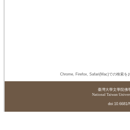
Chrome, Firefox, Safari(
臺灣大學
文學院佛
National Taiwan Universi
doi:10.6681