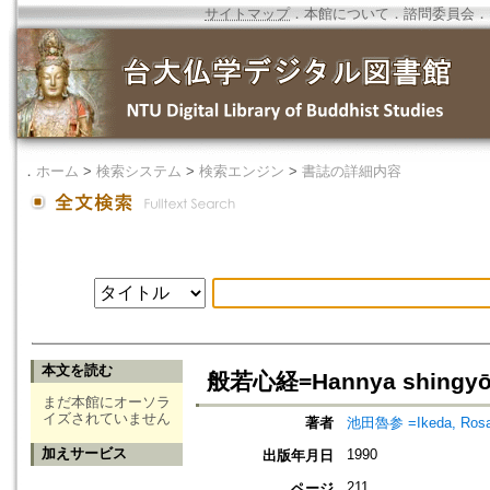
サイトマップ
．
本館について
．
諮問委員会
．
．
ホーム
>
検索システム
>
検索エンジン
>
書誌の詳細内容
本文を読む
般若心経=Hannya shingyo
まだ本館にオーソラ
イズされていません
著者
池田魯参 =Ikeda, Ros
加えサービス
1990
出版年月日
211
ページ