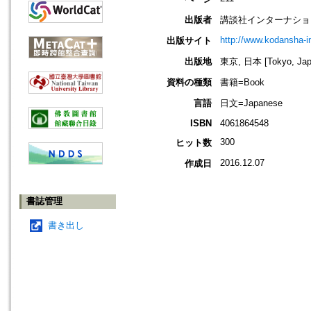
出版者
講談社インターナション=Koda
http://www.kodansha-in
出版サイト
出版地
東京, 日本 [Tokyo, Jap
資料の種類
書籍=Book
言語
日文=Japanese
ISBN
4061864548
300
ヒット数
2016.12.07
作成日
書誌管理
書き出し