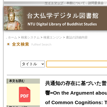
サイトマップ
．
本館について
．
諮問委員会
．
．
ホーム
>
検索システム
>
検索エンジン
>
書誌の詳細内容
本文を読む
共通知の存在に基づいた普
響=On the Argument about 
of Common Cognitions: Th