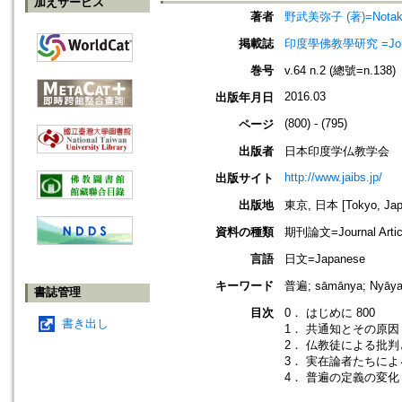
加えサービス
著者
野武美弥子 (著)=Notake,
掲載誌
印度學佛教學研究 =Journal 
巻号
v.64 n.2 (總號=n.138)
2016.03
出版年月日
(800) - (795)
ページ
出版者
日本印度学仏教学会
http://www.jaibs.jp/
出版サイト
出版地
東京, 日本 [Tokyo, Jap
資料の種類
期刊論文=Journal Artic
言語
日文=Japanese
キーワード
普遍; sāmānya; Nyāyav
書誌管理
目次
0． はじめに 800
書き出し
1． 共通知とその原因 
2． 仏教徒による批判
3． 実在論者たちによ
4． 普遍の定義の変化 