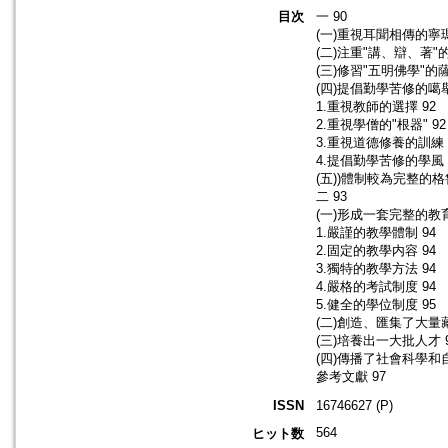
目次
一 90
(一)重視耳聞相傳的寧瑪
(二)注重"講、辯、著"
(三)修習"五明佛學"的
(四)提倡勤學苦修的噶舉
1.重視教師的選擇 92
2.重視學僧的"根器" 92
3.重視道德修養的訓練 
4.提倡勤學苦修的學風 
(五))體制較為完整的格
二 93
(一)形成一套完整的教育
1.嚴謹的教學體制 94
2.固定的教學内容 94
3.獨特的教學方法 94
4.嚴格的考試制度 94
5.健全的學位制度 95
(二)創造、匯集了大量
(三)培養出一大批人才 
(四)傳播了社會科學和
參考文獻 97
ISSN
16746627 (P)
564
ヒット数