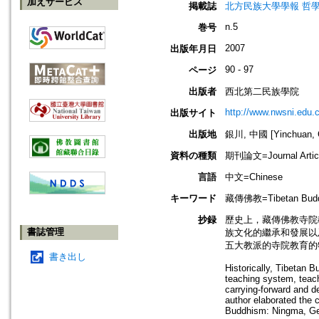
加えサービス
掲載誌
北方民族大學學報 哲學社會科學版=J
n.5
巻号
2007
出版年月日
90 - 97
ページ
出版者
西北第二民族學院
http://www.nwsni.edu.
出版サイト
出版地
銀川, 中國 [Yinchuan, 
資料の種類
期刊論文=Journal Artic
言語
中文=Chinese
キーワード
藏傳佛教=Tibetan Buddh
抄録
歷史上，藏傳佛教寺院
書誌管理
族文化的繼承和發展以
五大教派的寺院教育的
書き出し
Historically, Tibetan 
teaching system, teach
carrying-forward and de
author elaborated the c
Buddhism: Ningma, Ged