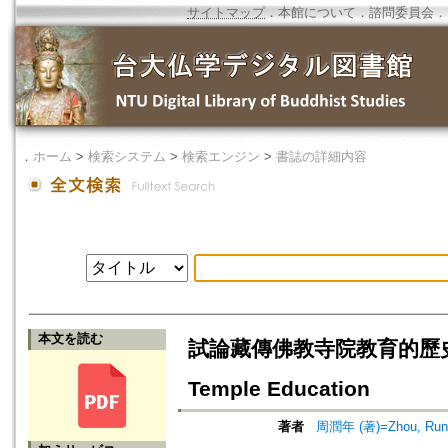
サイトマップ
．
本館について
．
諮問委員会
．
．
ホーム
>
検索システム
>
検索エンジン
>
書誌の詳細内容
本文を読む
試論藏傳佛教寺院教育的歷史作用=On 
Temple Education
著者
周潤年 (著)=Zhou, Run-n