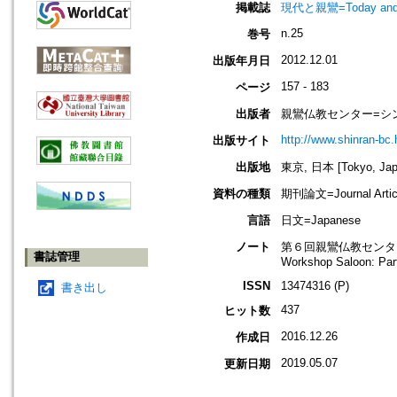
掲載誌
現代と親鸞=Today an
n.25
巻号
2012.12.01
出版年月日
157 - 183
ページ
出版者
親鸞仏教センター=シ
http://www.shinran-bc.h
出版サイト
出版地
東京, 日本 [Tokyo, Jap
資料の種類
期刊論文=Journal Artic
言語
日文=Japanese
ノート
第６回親鸞仏教センタ
書誌管理
Workshop Saloon: Par
ISSN
13474316 (P)
書き出し
437
ヒット数
2016.12.26
作成日
2019.05.07
更新日期