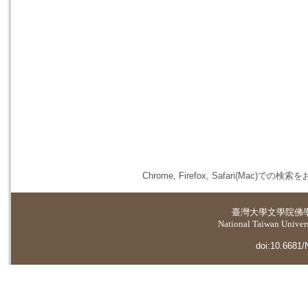
Chrome, Firefox, Safari(
臺灣大學
文學院佛
National Taiwan Universi
doi:10.6681