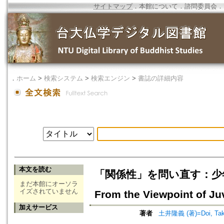
サイトマップ
．
本館について
．
諮問委員会
．
．
ホーム
>
検索システム
>
検索エンジン
>
書誌の詳細内容
本文を読む
「関係性」を問い直す：少年犯罪を
まだ本館にオーソラ
イズされていません
From the Viewpoint of Ju
加えサービス
著者
土井隆義 (著)=Doi, Taka