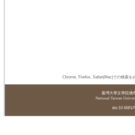
Chrome, Firefox, Safari(
臺灣大學
文學院佛
National Taiwan Universi
doi:10.6681