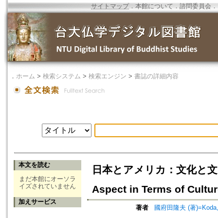
サイトマップ
．
本館について
．
諮問委員会
．
．
ホーム
>
検索システム
>
検索エンジン
>
書誌の詳細内容
本文を読む
日本とアメリカ：文化と文明という視
まだ本館にオーソラ
イズされていません
Aspect in Terms of Cultur
加えサービス
著者
國府田隆夫 (著)=Koda, T