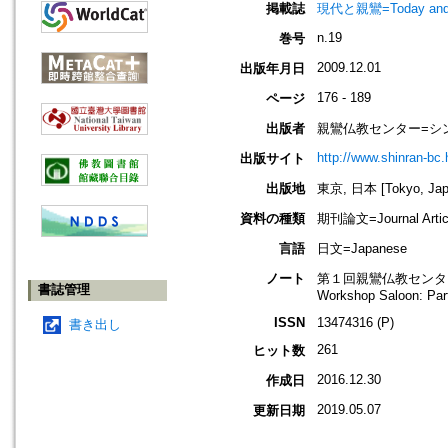
掲載誌
現代と親鸞=Today an
n.19
巻号
2009.12.01
出版年月日
176 - 189
ページ
出版者
親鸞仏教センター=シ
http://www.shinran-bc.h
出版サイト
出版地
東京, 日本 [Tokyo, Jap
資料の種類
期刊論文=Journal Artic
言語
日文=Japanese
ノート
第１回親鸞仏教センタ
書誌管理
Workshop Saloon: Part
ISSN
13474316 (P)
書き出し
261
ヒット数
2016.12.30
作成日
2019.05.07
更新日期