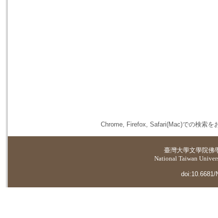
Chrome, Firefox, Safari(
臺灣大學
文學院佛
National Taiwan Universi
doi:10.6681