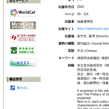
加えサービス
2010
出版年月日
59 - 114
ページ
出版者
福嚴佛學院
https://www.fuyan.org.
出版サイト
出版地
新竹市, 臺灣 [Hsinchu s
資料の種類
期刊論文=Journal Artic
言語
中文=Chinese
キーワード
增壹阿含經攝頌; 增壹
抄録
本文首先檢視現存《增
所呈現的意涵。
其次，標示《增一阿含
接著探討《增一阿含經
書誌管理
議，藉以解釋此一現象
書き出し
It examines in this ar
and ‘The Preface of Z
explained.
Next to it, each sutta 
characteristics of udd
‘the title of each vagg