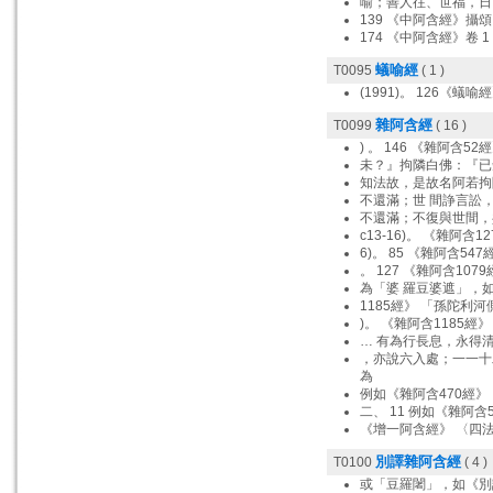
喻；善人往、世福，日
139 《中阿含經》攝
174 《中阿含經》卷 
蟻喻經
T0095
( 1 )
(1991)。 126《蟻喻經
雜阿含經
T0099
( 16 )
) 。 146 《雜阿含52經
未？』拘隣白佛：『已知
知法故，是故名阿若拘隣
不還滿；世 間諍言訟，
不還滿；不復與世間，共
c13-16)。 《雜阿含12
6)。 85 《雜阿含547
。 127 《雜阿含1079
為「婆 羅豆婆遮」，如
1185經》 「孫陀利
)。 《雜阿含1185經》
… 有為行長息，永得清
，亦說六入處；一一十
為
例如《雜阿含470經》
二、 11 例如《雜阿含5
《增一阿含經》 〈四法
別譯雜阿含經
T0100
( 4 )
或「豆羅闍」，如《別譯