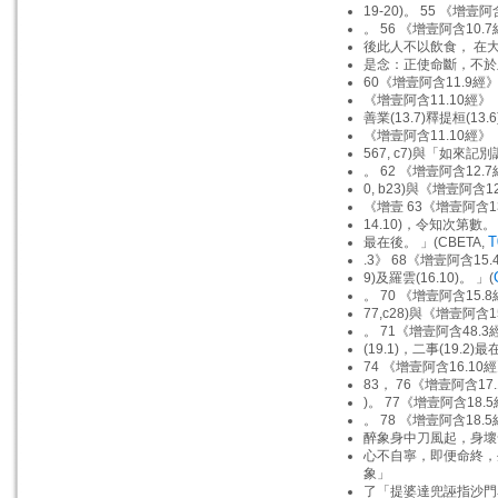
19-20)。 55 《增壹
。 56 《增壹阿含10.7
後此人不以飲食， 在大
是念：正使命斷，不於
60《增壹阿含11.9經
《增壹阿含11.10經》
善業(13.7)釋提桓(13.
《增壹阿含11.10經》
567, c7)與「如來記別
。 62 《增壹阿含12.7
0, b23)與《增壹阿含1
《增壹 63《增壹阿含13
14.10)，令知次第數。 
T
最在後。 」(CBETA,
.3》 68《增壹阿含15.
9)及羅雲(16.10)。 」(
。 70 《增壹阿含15.8
77,c28)與《增壹阿含1
。 71《增壹阿含48.3經
(19.1)，二事(19.2)
74 《增壹阿含16.10經
83， 76《增壹阿含17.
)。 77《增壹阿含18.5
。 78 《增壹阿含18.5
醉象身中刀風起，身壞
心不自寧，即便命終，生
象」
了「提婆達兜誣指沙門