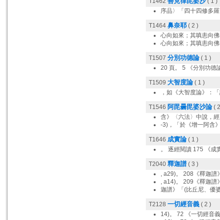
善見律毘婆沙
T1462
( 1 )
序品〉「四十四修多羅
鼻奈耶
T1464
( 2 )
心向如來；其嗔恚向佛
心向如來；其嗔恚向佛
分別功德論
T1507
( 1 )
20 頁。 5 《分別功德
大智度論
T1509
( 1 )
，如《大智度論》：「
阿毘曇毘婆沙論
T1546
( 2
含》〈六法〉中說，經
-3)，「於《增一阿含
成實論
T1646
( 1 )
。 逐經閱讀 175 《成
釋迦譜
T2040
( 3 )
, a29)。 208《釋迦譜
, a14)。 209《釋迦譜
迦譜》「(比丘尼、優婆
一切經音義
T2128
( 2 )
14)。 72 《一切經音義