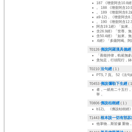
187 《增壹阿含10.8經
。 188 《增壹阿含10.
。 189 《增壹阿含8.2
a9-12)，《增壹阿含8.
。 190 《增壹阿含12.
阿含19.1經》「如來
含26.9經》「世尊、
含50.4經》「如來、
.6經》「多薩阿竭、阿
佛說阿羅漢具德經
T0126
「善能持律，軌範無虧
貪知足，行頭陀行，鉢
法句經
T0210
( 1 )
PTS, 7 頁。 52《法句
佛說彌勒下生經
T0453
( 1
者，一紙有二十五行，
寧，
佛說枯樹經
T0806
( 1 )
b12)。 《佛說枯樹經》
根本說一切有部苾
T1443
他掌物…斯皆據 重物，