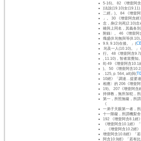
5-16)。 82 《增壹阿
)法說(19.10)女(19.11)
二經」)。 84 《增壹
」。 30 《增壹阿含經》
念，身(2.9)死(2.10)
雖與上同名，其義各別異
附錄〉。 46 《增壹阿含
熾盛(8.9)無與等(8.10)
CB
9.9, 9.10)在後。 」(
.9)及一人(10.10)。 」 
行。 48《增壹阿含9.7
, 11.10)，智者當覺知。
8) 49 《增壹阿含10.1
)。 50 《增壹阿含10.
T0
. 125, p. 564, a8)與(
10經》「調達…提婆達
相應〉的 206《增壹阿
19)。 207《增壹阿含經
持律教，無所加犯，所
第一，所照無礙，所謂
《
一弟子天眼第一者，所
十一限礙，所謂機梨舍
192 《增壹阿含8.1經》
《增壹阿含10.1經》「
，《增壹阿含10.2經
增壹阿含10.8經》「若
阿含10.9經》「若有比