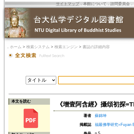
サイトマップ
．
本館について
．
諮問委員会
．
．
ホーム
>
検索システム
>
検索エンジン
>
書誌の詳細内容
本文を読む
《增壹阿含經》攝頌初探=The Udd
著者
蘇錦坤
掲載誌
福嚴佛學研究=Fuyan Bud
n.5
巻号