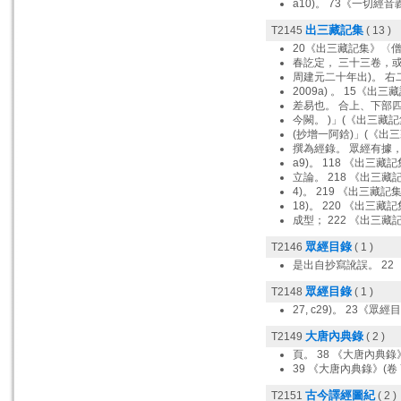
a10)。 73《一切經音
出三藏記集
T2145
( 13 )
20《出三藏記集》〈僧
春訖定， 三十三卷，或
周建元二十年出)。 右
2009a) 。 15《出三
差易也。 合上、下部四
今闕。 )」(《出三藏記
(抄增一阿鋡)」(《出
撰為經錄。 眾經有據，
a9)。 118 《出三藏記
立論。 218 《出三藏記
4)。 219 《出三藏記集
18)。 220 《出三藏記
成型； 222 《出三藏記
眾經目錄
T2146
( 1 )
是出自抄寫訛誤。 22
眾經目錄
T2148
( 1 )
27, c29)。 23《眾經
大唐內典錄
T2149
( 2 )
頁。 38 《大唐內典錄》
39 《大唐內典錄》(卷 
古今譯經圖紀
T2151
( 2 )