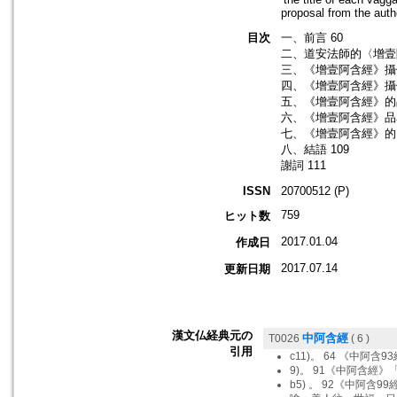
proposal from the autho
目次
一、前言 60
二、道安法師的〈增壹阿
三、《增壹阿含經》攝頌
四、《增壹阿含經》攝頌
五、《增壹阿含經》的品
六、《增壹阿含經》品名
七、《增壹阿含經》的「
八、結語 109
謝詞 111
ISSN
20700512 (P)
759
ヒット数
2017.01.04
作成日
2017.07.14
更新日期
漢文仏経典元の
中阿含經
T0026
( 6 )
引用
c11)。 64 《中阿含93
9)。 91《中阿含經》
b5) 。 92《中阿含99