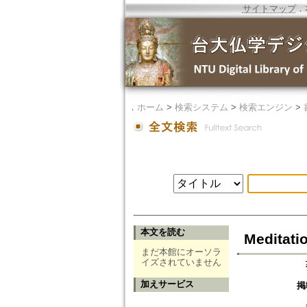
サイトマップ
．
．
ホーム
>
検索システム
>
検索エンジン
>
本文を読む
Meditati
まだ本館にオーソラ
イズされていません
加えサービス
掲