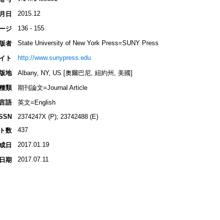
2015.12
月日
136 - 155
ージ
State University of New York Press=SUNY Press
版者
http://www.sunypress.edu
イト
版地
Albany, NY, US [奧爾巴尼, 紐約州, 美國]
種類
期刊論文=Journal Article
言語
英文=English
ISSN
2374247X (P); 23742488 (E)
437
ト数
2017.01.19
成日
2017.07.11
日期