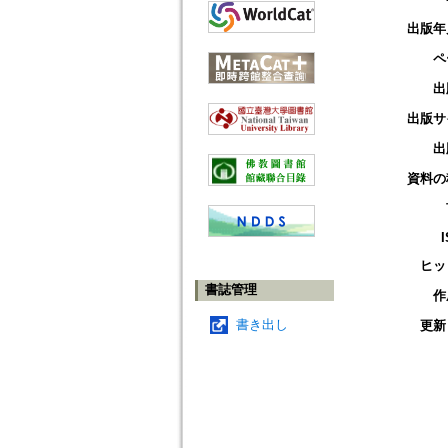
出版年
ペ
出
出版サ
出
資料の
ヒッ
書誌管理
作
書き出し
更新