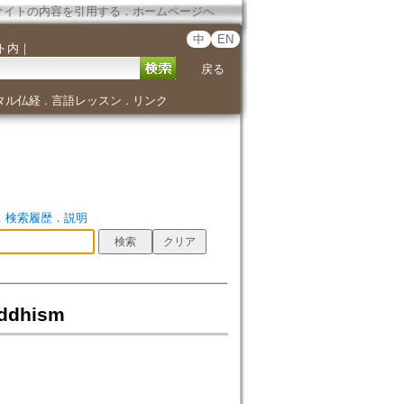
サイトの内容を引用する
．
ホームページへ
中
EN
ト内
｜
戻る
タル仏経
言語レッスン
リンク
．
．
．
検索履歴
．
説明
uddhism