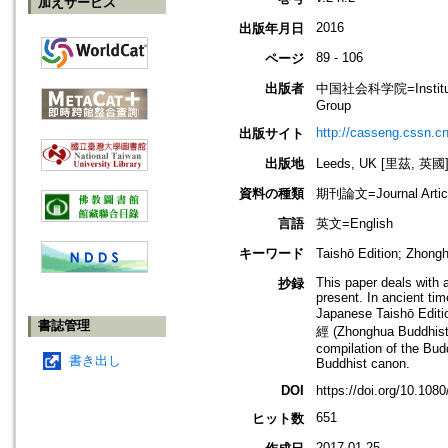
加えサービス
2016
出版年月日
89 - 106
ページ
出版者
中国社会科学院=Institute of
Group
http://casseng.cssn.cn
出版サイト
出版地
Leeds, UK [里茲, 英國
資料の種類
期刊論文=Journal Artic
言語
英文=English
キーワード
Taishō Edition; Zh
This paper deals with 
抄録
present. In ancient ti
Japanese Taishō Editi
書誌管理
經 (Zhonghua Buddhist C
compilation of the Budd
書き出し
Buddhist canon.
DOI
https://doi.org/10.10
651
ヒット数
2017.01.25