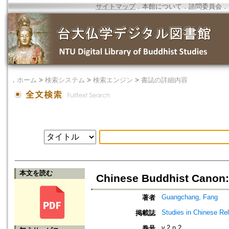
サイトマップ
．
本館について
．
諮問委員会
．
．
ホーム
>
検索システム
>
検索エンジン
>
書誌の詳細内容
本文を読む
Chinese Buddhist Canon: 
Guangchang, Fang
著者
Studies in Chinese Rel
掲載誌
v.2 n.2
巻号