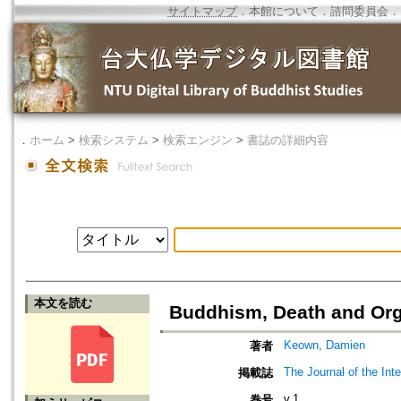
サイトマップ
．
本館について
．
諮問委員会
．
．
ホーム
>
検索システム
>
検索エンジン
>
書誌の詳細内容
本文を読む
Buddhism, Death and Org
Keown, Damien
著者
The Journal of the Inte
掲載誌
v.1
巻号