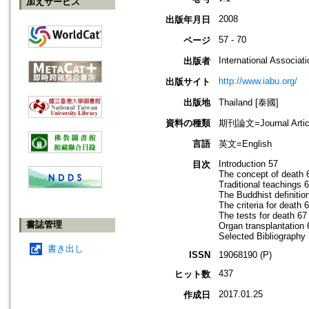
加えサービス
2008
出版年月日
57 - 70
ページ
International Associati
出版者
http://www.iabu.org/
出版サイト
出版地
Thailand [泰國]
資料の種類
期刊論文=Journal Artic
言語
英文=English
Introduction 57
目次
The concept of death 
Traditional teachings 
The Buddhist definitio
The criteria for death 
The tests for death 67
書誌管理
Organ transplantation 
Selected Bibliography
書き出し
ISSN
19068190 (P)
437
ヒット数
2017.01.25
作成日