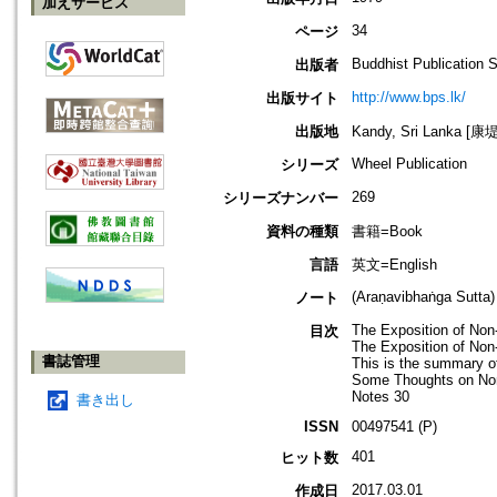
加えサービス
34
ページ
Buddhist Publication 
出版者
http://www.bps.lk/
出版サイト
出版地
Kandy, Sri Lanka 
Wheel Publication
シリーズ
269
シリーズナンバー
資料の種類
書籍=Book
言語
英文=English
(Araṇavibhaṅga Sutta)
ノート
The Exposition of Non
目次
The Exposition of Non-
書誌管理
This is the summary of
Some Thoughts on Non
Notes 30
書き出し
ISSN
00497541 (P)
401
ヒット数
2017.03.01
作成日