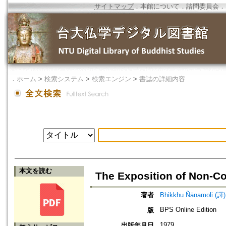
サイトマップ
．
本館について
．
諮問委員会
．
．
ホーム
>
検索システム
>
検索エンジン
>
書誌の詳細内容
本文を読む
The Exposition of Non-Co
著者
Bhikkhu Ñāṇamoli (譯)
BPS Online Edition
版
1979
出版年月日