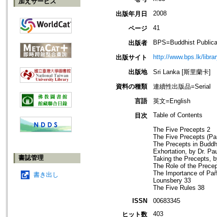
加えサービス
2008
出版年月日
41
ページ
BPS=Buddhist Publica
出版者
http://www.bps.lk/libr
出版サイト
出版地
Sri Lanka [斯里蘭卡]
資料の種類
連續性出版品=Serial
言語
英文=English
Table of Contents
目次
The Five Precepts 2
The Five Precepts (Pa
The Precepts in Buddh
Exhortation, by Dr. Pa
書誌管理
Taking the Precepts, 
The Role of the Precep
The Importance of Pañ
書き出し
Lounsbery 33
The Five Rules 38
ISSN
00683345
403
ヒット数