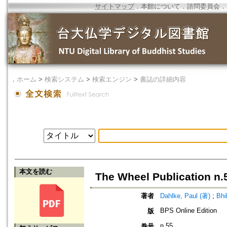
サイトマップ
．
本館について
．
諮問委員会
．
．
ホーム
>
検索システム
>
検索エンジン
>
書誌の詳細内容
本文を読む
The Wheel Publication n.
著者
Dahlke, Paul (著)
;
Bhi
BPS Online Edition
版
n.55
巻号