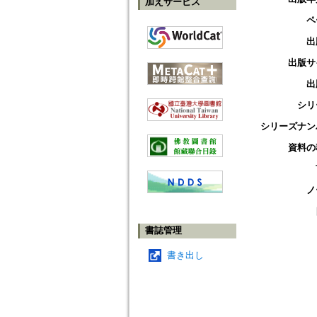
加えサービス
ペ
出
出版サ
出
シリ
シリーズナン
資料の
ノ
書誌管理
書き出し