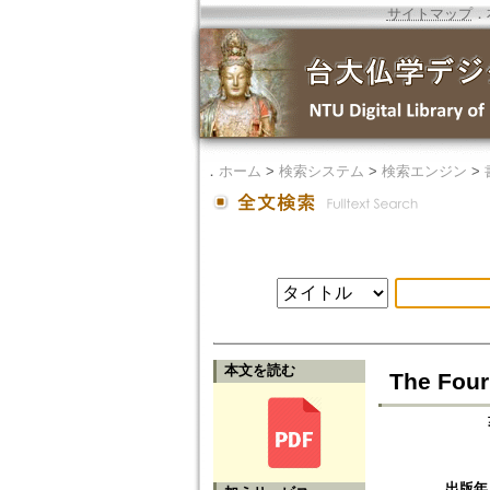
サイトマップ
．
．
ホーム
>
検索システム
>
検索エンジン
>
本文を読む
The Four
出版年