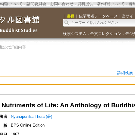
本館について
．
諮問委員会
．
お問い合わせ
．
資料提供
．
著作権について
．
当
｜
書目
｜
仏学著者データベース
｜
当サイ
検索システム
全文コレクション
デジ
．
．
書誌の詳細内容
詳細検索
 Nutriments of Life: An Anthology of Buddhis
著者
Nyanaponika Thera (著)
BPS Online Edition
版
1967
月日