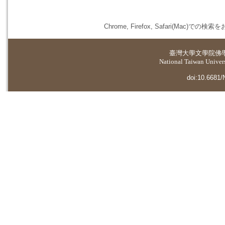
Chrome, Firefox, Safari(
臺灣大學
文學院佛
National Taiwan Universi
doi:10.6681