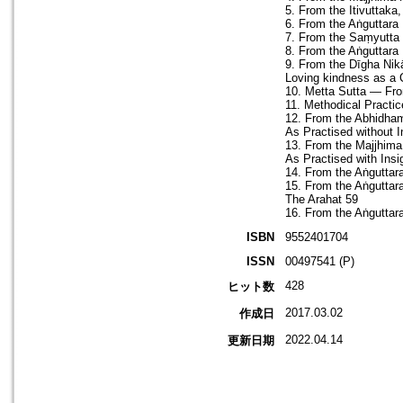
5. From the Itivuttaka
6. From the Aṅguttara
7. From the Saṃyutta 
8. From the Aṅguttara
9. From the Dīgha Nikā
Loving kindness as a 
10. Metta Sutta — Fro
11. Methodical Practic
12. From the Abhidham
As Practised without I
13. From the Majjhima
As Practised with Insi
14. From the Aṅguttar
15. From the Aṅguttar
The Arahat 59
16. From the Aṅguttar
ISBN
9552401704
ISSN
00497541 (P)
428
ヒット数
2017.03.02
作成日
2022.04.14
更新日期