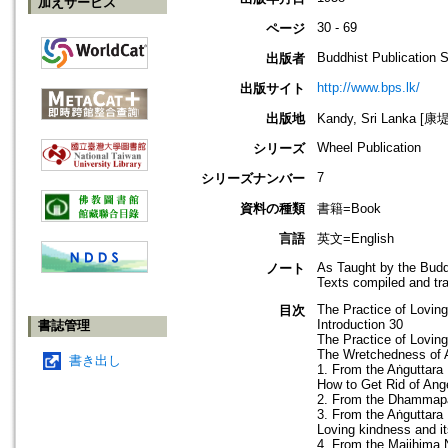
加えサービス
30 - 69
ページ
Buddhist Publication 
出版者
http://www.bps.lk/
出版サイト
出版地
Kandy, Sri Lanka 
Wheel Publication
シリーズ
7
シリーズナンバー
資料の種類
書籍=Book
言語
英文=English
As Taught by the Budd
ノート
Texts compiled and tr
The Practice of Loving
目次
Introduction 30
書誌管理
The Practice of Lovin
The Wretchedness of 
書き出し
1. From the Aṅguttara
How to Get Rid of Ang
2. From the Dhammapad
3. From the Aṅguttara
Loving kindness and i
4. From the Majjhima 