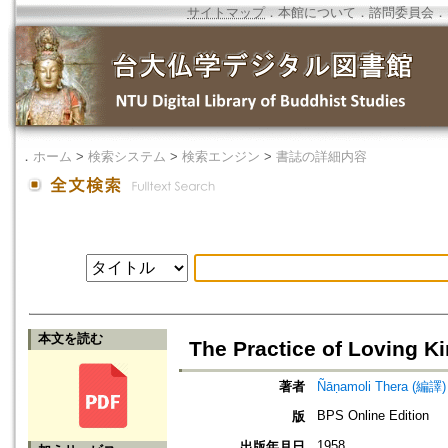
サイトマップ
．
本館について
．
諮問委員会
．
．
ホーム
>
検索システム
>
検索エンジン
>
書誌の詳細内容
本文を読む
The Practice of Loving K
著者
Ñāṇamoli Thera (編譯)
BPS Online Edition
版
1958
出版年月日