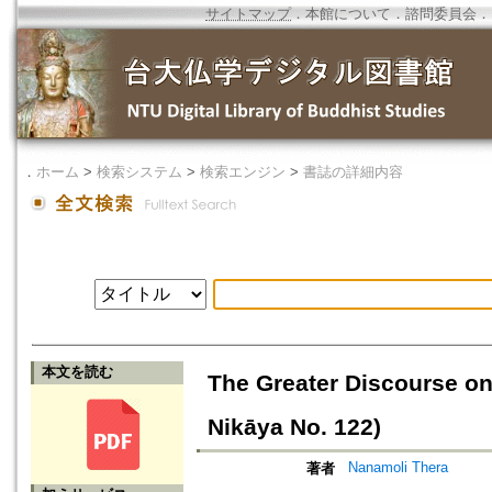
サイトマップ
．
本館について
．
諮問委員会
．
．
ホーム
>
検索システム
>
検索エンジン
>
書誌の詳細内容
本文を読む
The Greater Discourse o
Nikāya No. 122)
Nanamoli Thera
著者