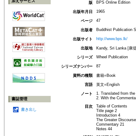
加えサービス
BPS Online Edition
版
1965
出版年月日
47
ページ
Buddhist Publication 
出版者
http://www.bps.lk/
出版サイト
出版地
Kandy, Sri Lanka 
Wheel Publication
シリーズ
87
シリーズナンバー
資料の種類
書籍=Book
言語
英文=English
1. Translated from th
ノート
2. With the Commenta
書誌管理
Table of Contents
目次
書き出し
Title page 2
Introduction 4
The Greater Discourse
Commentary 21
Notes 44