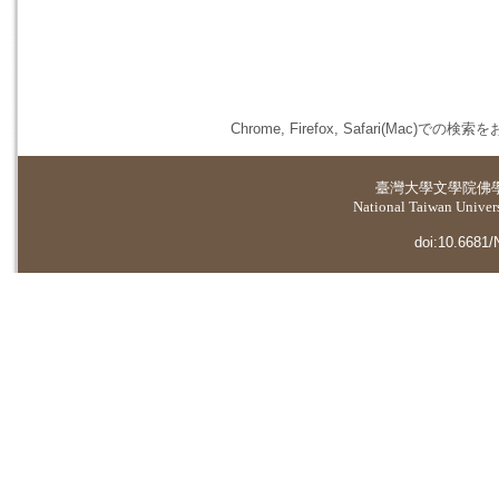
Chrome, Firefox, Safari(
臺灣大學
文學院佛
National Taiwan Universi
doi:10.6681