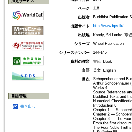
加えサービス
118
ページ
Buddhist Publication S
出版者
http://www.bps.lk/
出版サイト
出版地
Kandy, Sri Lanka [
Wheel Publication
シリーズ
144-146
シリーズナンバー
資料の種類
書籍=Book
言語
英文=English
Schopenhauer and Bu
目次
Arthur Schopenhauer (
Works 4
Source References an
書誌管理
Buddhist Texts and the
Numerical Classificati
Introduction 8
書き出し
Chapter 1 — Schopenha
Chapter 2 — Schopen
Chapter 3 — The Four 
From the first discou
The Four Noble Truths
I. Suffering 55