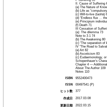
II. Cause of Suffering 
(a) The Nature of Know
(b) Life as “compulsor
(c) Will-to-live (taṇhā) 
(d) “Endless flux … the
(e) Principium individu
(f) Death 71
III Cessation of Suffer
(a): The dilemma 73
Note to 3.1 74
(b) The Awakening 80
(c) “The separation of 
IV “The Road to Salvat
(a) Art 82
(b) Asceticism 83
(c) Eudaemonology, or t
Schopenhauer’s Chara
Chapter 4 — Additiona
About The Author 109
Notes 110
ISBN
9552400473
ISSN
00497541 (P)
377
ヒット数
2017.03.08
作成日
2022.03.15
更新日期