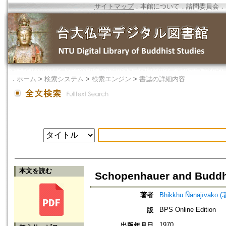
サイトマップ
．
本館について
．
諮問委員会
．
．
ホーム
>
検索システム
>
検索エンジン
>
書誌の詳細内容
本文を読む
Schopenhauer and Budd
著者
Bhikkhu Ñāṇajīvako (
BPS Online Edition
版
1970
出版年月日