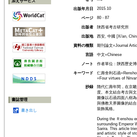
加えサービス
2015.10
出版年月日
80 - 87
ページ
出版者
陜西省考古研究所
出版地
西安, 中國 [Xi'an, Chin
資料の種類
期刊論文=Journal Artic
言語
中文=Chinese
ノート
作者單位：陝西歷史博
キーワード
仁壽舍利石函=Renshou Sar
=Four virtues of Nirva
抄録
隋代仁壽年間，在京畿
度。本文結合考古與文
圖像以石函四面八樹為
書誌管理
與佛教天界圖像的結合
裝飾風格。
書き出し
During the Ｒenshou era
surrounding Emperor W
Sarira. This article t
and artistic style of s