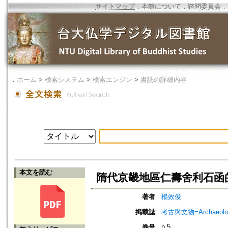
サイトマップ
．
本館について
．
諮問委員会
．
．
ホーム
>
検索システム
>
検索エンジン
>
書誌の詳細内容
本文を読む
隋代京畿地區仁壽舍利石函的
著者
楊效俊
掲載誌
考古與文物=Archaeology 
n.5
巻号