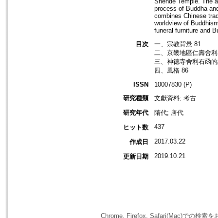
Shende Temple. The au
process of Buddha and h
combines Chinese tradi
worldview of Buddhism.
funeral furniture and 
目次
一、宗教背景 81
二、京畿地區仁壽舍利石
三、神德寺舍利石函的
四、風格 86
ISSN
10007830 (P)
研究種類
文獻資料; 考古
研究年代
隋代; 唐代
437
ヒット数
2017.03.22
作成日
2019.10.21
更新日期
Chrome, Firefox, Safari(