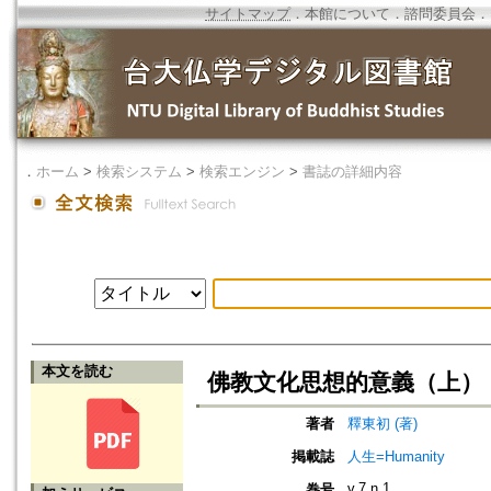
サイトマップ
．
本館について
．
諮問委員会
．
．
ホーム
>
検索システム
>
検索エンジン
>
書誌の詳細内容
本文を読む
佛教文化思想的意義（上）
著者
釋東初 (著)
掲載誌
人生=Humanity
v.7 n.1
巻号