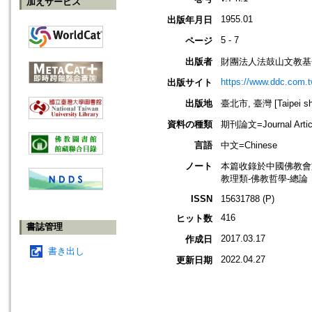
加えサービス
1955.01
出版年月日
5 - 7
ページ
出版者
財團法人法鼓山文教基
https://www.ddc.com.t
出版サイト
出版地
臺北市, 臺灣 [Taipei shi
資料の種類
期刊論文=Journal Artic
言語
中文=Chinese
ノート
本篇收錄於中國佛教會
教理類-佛教哲學-總論
ISSN
15631788 (P)
416
ヒット数
書誌管理
2017.03.17
作成日
書き出し
2022.04.27
更新日期