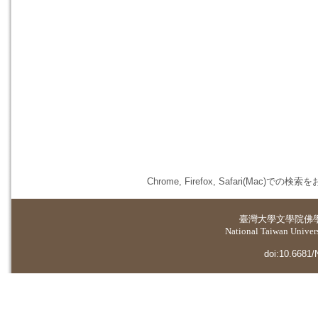
Chrome, Firefox, Safari(
臺灣大學
文學院佛
National Taiwan Universi
doi:10.6681