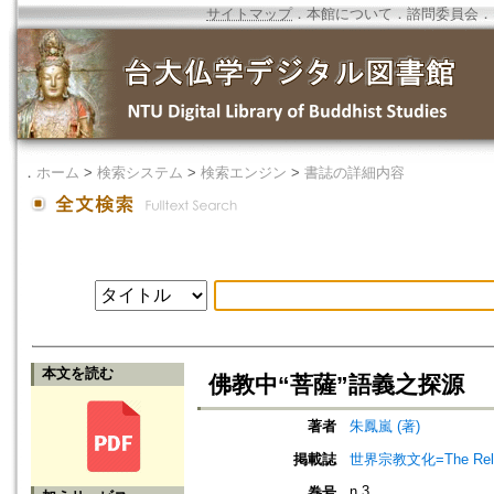
サイトマップ
．
本館について
．
諮問委員会
．
．
ホーム
>
検索システム
>
検索エンジン
>
書誌の詳細内容
本文を読む
佛教中“菩薩”語義之探源
著者
朱鳳嵐 (著)
掲載誌
世界宗教文化=The Religio
n.3
巻号