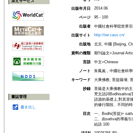
加えサービス
2014.06
出版年月日
95 - 100
ページ
出版者
中國社會科學院世界宗
http://iwr.cass.cn/
出版サイト
出版地
北京, 中國 [Beijing, Ch
資料の種類
期刊論文=Journal Artic
言語
中文=Chinese
ノート
朱鳳嵐，中國社會科學
キーワード
大乘佛教; 菩提薩埵; 
抄録
菩薩是大乘佛教中的主
梵文語詞Bodhisat
書誌管理
語源的基礎上,對其背
的修行階段、不同的時
書き出し
目次
一、Bodhi(菩提)+ satt
二、由sattva的導義
結語 100
ISSN
10076255 (P)