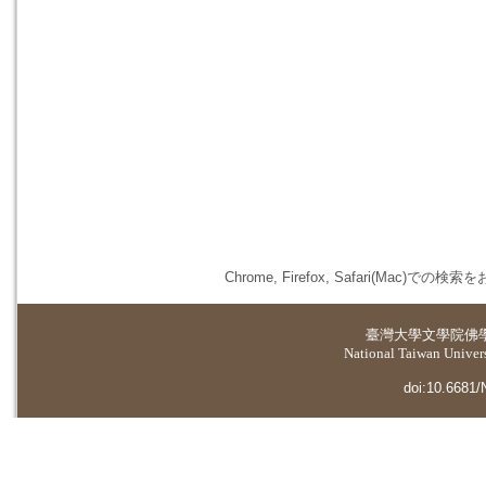
Chrome, Firefox, Safari(
臺灣大學
文學院佛
National Taiwan Universi
doi:10.6681