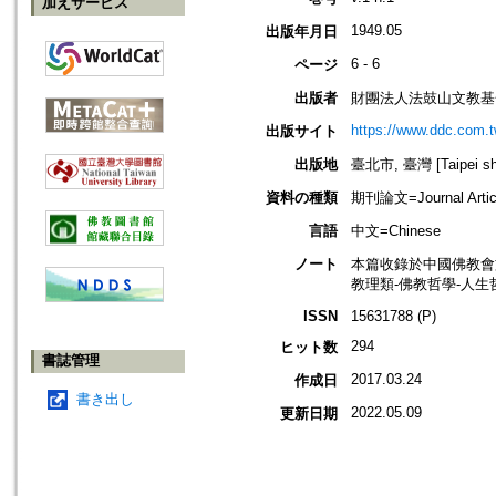
加えサービス
1949.05
出版年月日
6 - 6
ページ
出版者
財團法人法鼓山文教基
https://www.ddc.com.t
出版サイト
出版地
臺北市, 臺灣 [Taipei shi
資料の種類
期刊論文=Journal Artic
言語
中文=Chinese
ノート
本篇收錄於中國佛教會
教理類-佛教哲學-人生
ISSN
15631788 (P)
294
ヒット数
書誌管理
2017.03.24
作成日
書き出し
2022.05.09
更新日期