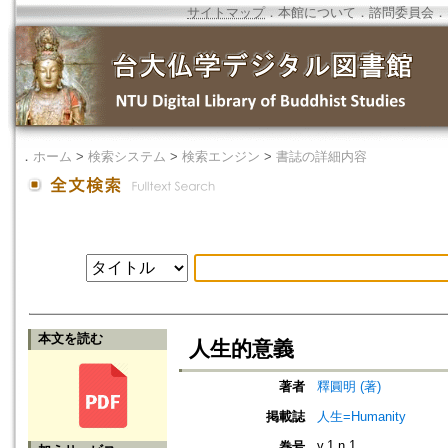
サイトマップ
．
本館について
．
諮問委員会
．
．
ホーム
>
検索システム
>
検索エンジン
>
書誌の詳細内容
本文を読む
人生的意義
著者
釋圓明 (著)
掲載誌
人生=Humanity
v.1 n.1
巻号