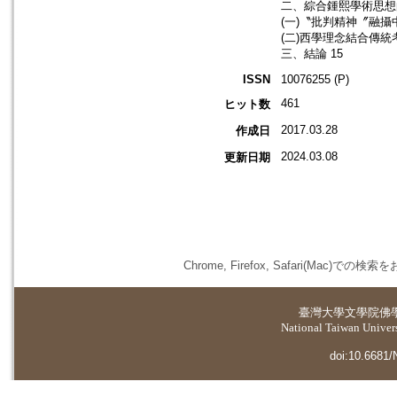
二、綜合鍾熙學術思想的
(一)〝批判精神〞融攝
(二)西學理念結合傳統
三、結論 15
ISSN
10076255 (P)
461
ヒット数
2017.03.28
作成日
2024.03.08
更新日期
Chrome, Firefox, Safari(
臺灣大學
文學院佛
National Taiwan Universi
doi:10.6681