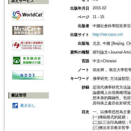
加えサービス
2015.02
出版年月日
11 - 15
ページ
出版者
中國社會科學院世界宗
http://iwr.cass.cn/
出版サイト
出版地
北京, 中國 [Beijing, Ch
資料の種類
期刊論文=Journal Artic
言語
中文=Chinese
ノート
胡永輝， 南京大學哲
キーワード
佛學研究; 方法論類型;
抄録
近現代佛學研究方法論
論建構上出現兩種理論
書誌管理
想本身的圓融性、包容
其特殊之處仍在於研究
書き出し
目次
一、以佛學思想為主要
(一)傳統模式的延續：
(二)以三法印為綱領：
(三)佛法非宗教非哲學