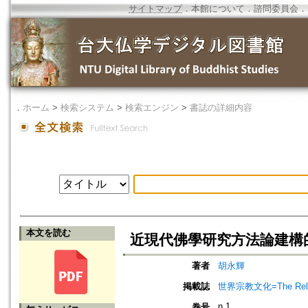
サイトマップ
．
本館について
．
諮問委員会
．
．
ホーム
>
検索システム
>
検索エンジン
>
書誌の詳細内容
本文を読む
近現代佛學研究方法論建構
著者
胡永輝
掲載誌
世界宗教文化=The Religio
n.1
巻号