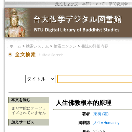
サイトマップ
．
本館について
．
諮問委員会
．
．
ホーム
>
検索システム
>
検索エンジン
>
書誌の詳細内容
本文を読む
人生佛教根本的原理
まだ本館にオーソラ
イズされていません
著者
東初 (著)
加えサービス
掲載誌
人生=Humanity
v.5 n.6
巻号