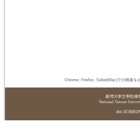
Chrome, Firefox, Safari(
臺灣大學
文學院佛
National Taiwan Universi
doi:10.6681