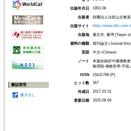
1953.06
出版年月日
出版者
財團法人法鼓山文教基
https://www.ddc.com.t
出版サイト
出版地
臺北市, 臺灣 [Taipei shi
資料の種類
期刊論文=Journal Artic
言語
中文=Chinese
ノート
本篇收錄於中國佛教會
教理類-佛教哲學-宇宙
ISSN
15631788 (P)
367
ヒット数
書誌管理
2017.03.31
作成日
書き出し
2025.08.04
更新日期