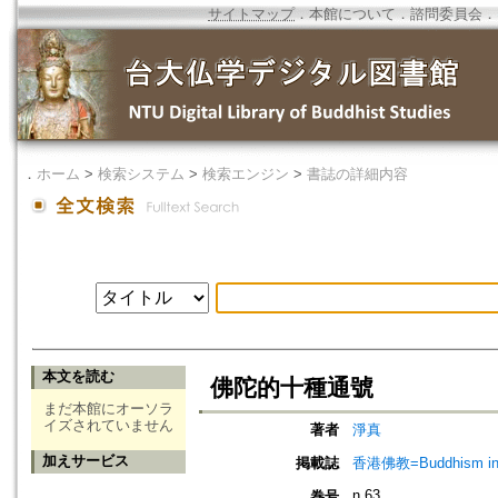
サイトマップ
．
本館について
．
諮問委員会
．
．
ホーム
>
検索システム
>
検索エンジン
>
書誌の詳細内容
本文を読む
佛陀的十種通號
まだ本館にオーソラ
イズされていません
著者
淨真
加えサービス
掲載誌
香港佛教=Buddhism in 
n.63
巻号