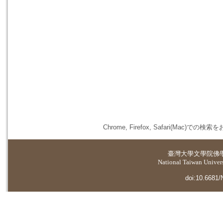
Chrome, Firefox, Safari(
臺灣大學
文學院佛
National Taiwan Universi
doi:10.6681