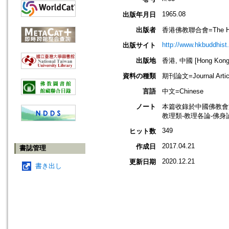
1965.08
出版年月日
出版者
香港佛教聯合會=The Hong 
http://www.hkbuddhist.
出版サイト
出版地
香港, 中國 [Hong Kong,
資料の種類
期刊論文=Journal Artic
言語
中文=Chinese
ノート
本篇收錄於中國佛教會
教理類-教理各論-佛身
349
ヒット数
2017.04.21
作成日
書誌管理
2020.12.21
更新日期
書き出し