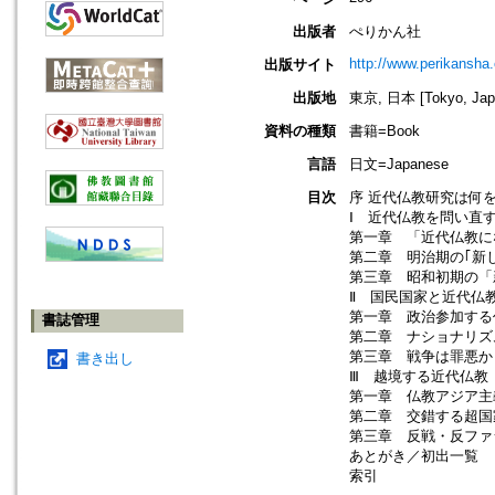
出版者
ぺりかん社
http://www.perikansha.
出版サイト
出版地
東京, 日本 [Tokyo, Jap
資料の種類
書籍=Book
言語
日文=Japanese
目次
序 近代仏教研究は何
Ⅰ 近代仏教を問い直
第一章 「近代仏教に
第二章 明治期の｢新
第三章 昭和初期の「
Ⅱ 国民国家と近代仏
第一章 政治参加する
書誌管理
第二章 ナショナリズ
第三章 戦争は罪悪か
書き出し
Ⅲ 越境する近代仏教
第一章 仏教アジア主
第二章 交錯する超国
第三章 反戦・反ファ
あとがき／初出一覧
索引