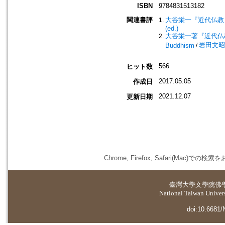
ISBN
9784831513182
関連書評
大谷栄一『近代仏教
(ed.)
大谷栄一著『近代仏教という
岩田文昭 (著
Buddhism
/
566
ヒット数
2017.05.05
作成日
2021.12.07
更新日期
Chrome, Firefox, Safari(
臺灣大學
文學院佛
National Taiwan Universi
doi:10.6681