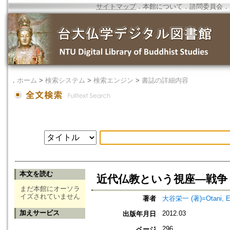
サイトマップ
．
本館について
．
諮問委員会
．
．
ホーム
>
検索システム
>
検索エンジン
>
書誌の詳細内容
本文を読む
近代仏教という視座―戦争
まだ本館にオーソラ
イズされていません
著者
大谷栄一 (著)=Otani, Eii
加えサービス
2012.03
出版年月日
296
ページ