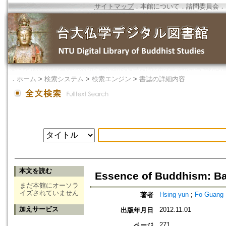
サイトマップ
．
本館について
．
諮問委員会
．
．
ホーム
>
検索システム
>
検索エンジン
>
書誌の詳細内容
本文を読む
Essence of Buddhism: B
まだ本館にオーソラ
イズされていません
Hsing yun
;
Fo Guang S
著者
加えサービス
2012.11.01
出版年月日
271
ページ