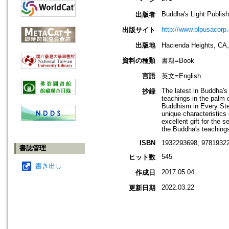
Buddha's Light Publish
出版者
http://www.blpusacorp
出版サイト
出版地
Hacienda Heights
資料の種類
書籍=Book
言語
英文=English
The latest in Buddha's
抄録
teachings in the palm o
Buddhism in Every Ste
unique characteristic
excellent gift for the 
the Buddha's teachings
ISBN
1932293698; 97819322
書誌管理
545
ヒット数
書き出し
2017.05.04
作成日
2022.03.22
更新日期