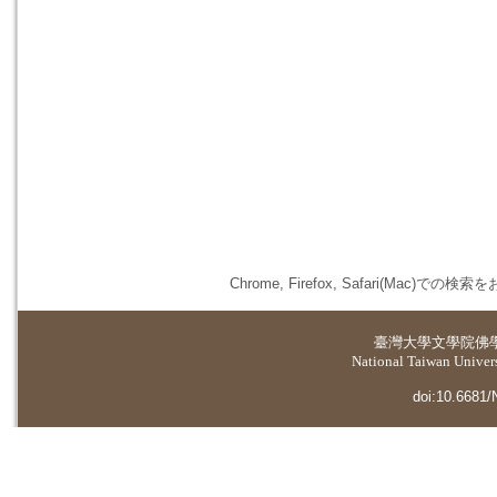
Chrome, Firefox, Safari(
臺灣大學
文學院佛
National Taiwan Universi
doi:10.6681