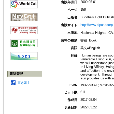
2009.05.01
出版年月日
158
ページ
Buddha's Light Publish
出版者
http://www.blpusacorp
出版サイト
出版地
Hacienda Heights
資料の種類
書籍=Book
言語
英文=English
Human beings are soci
抄録
Venerable Hsing Yun, 
we will understand just
In Living Affinity, Hs
and affection, the envi
書誌管理
development. Through a
Yun provides us with a
書き出し
ISBN
1932293396; 97819322
611
ヒット数
2017.05.04
作成日
2022.03.22
更新日期