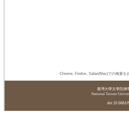
Chrome, Firefox, Safari(
臺灣大學
文學院佛
National Taiwan Universi
doi:10.6681