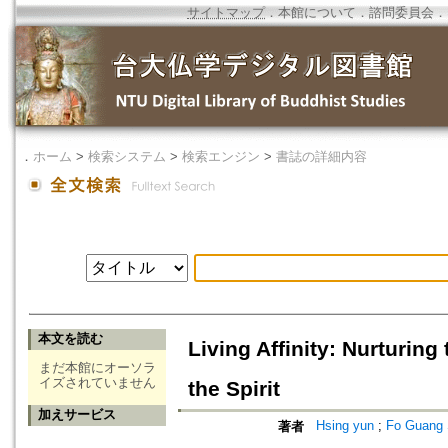
サイトマップ
．
本館について
．
諮問委員会
．
．
ホーム
>
検索システム
>
検索エンジン
>
書誌の詳細内容
本文を読む
Living Affinity: Nurturin
まだ本館にオーソラ
イズされていません
the Spirit
加えサービス
Hsing yun
;
Fo Guang S
著者