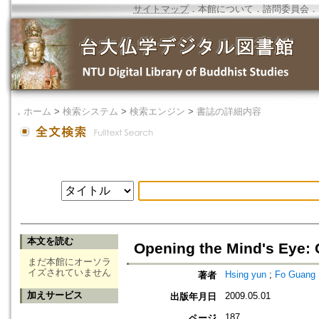
サイトマップ
．
本館について
．
諮問委員会
．
．
ホーム
>
検索システム
>
検索エンジン
>
書誌の詳細内容
本文を読む
Opening the Mind's Eye: 
まだ本館にオーソラ
イズされていません
Hsing yun
;
Fo Guang S
著者
加えサービス
2009.05.01
出版年月日
187
ページ