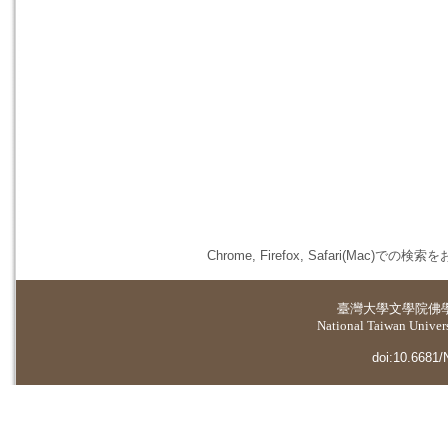
Chrome, Firefox, Safari(
臺灣大學
文學院佛
National Taiwan Universi
doi:10.6681