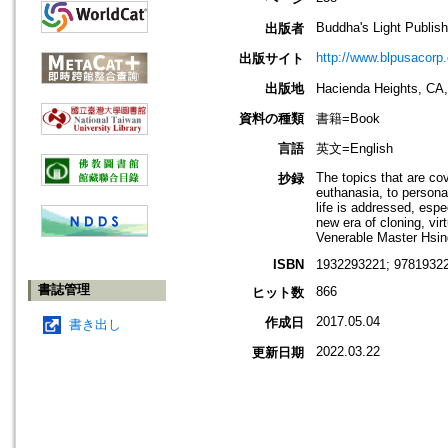
Buddha's Light Publish
出版者
http://www.blpusacorp
出版サイト
出版地
Hacienda Heights
資料の種類
書籍=Book
言語
英文=English
The topics that are co
抄録
euthanasia, to person
life is addressed, espe
new era of cloning, vir
Venerable Master Hsing
ISBN
1932293221; 97819322
書誌管理
866
ヒット数
2017.05.04
作成日
書き出し
2022.03.22
更新日期