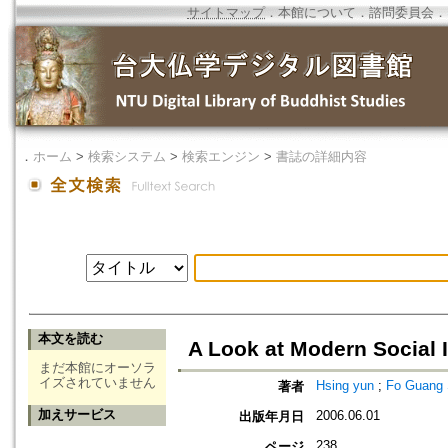
サイトマップ
．
本館について
．
諮問委員会
．
．
ホーム
>
検索システム
>
検索エンジン
>
書誌の詳細内容
本文を読む
A Look at Modern Social
まだ本館にオーソラ
イズされていません
Hsing yun
;
Fo Guang S
著者
加えサービス
2006.06.01
出版年月日
238
ページ