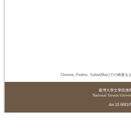
Chrome, Firefox, Safari(
臺灣大學
文學院佛
National Taiwan Universi
doi:10.6681