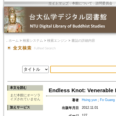
サイトマップ
．
本館について
．
諮問委員会
．
．
ホーム
>
検索システム
>
検索エンジン
>
書誌の詳細内容
本文を読む
Endless Knot: Venerable 
まだ本館にオーソラ
イズされていません
Hsing yun
;
Fo Guang S
著者
加えサービス
2012.11.01
出版年月日
127
ページ