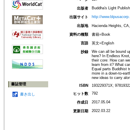
Buddha's Light Publish
出版者
http://www.blpusacorp
出版サイト
出版地
Hacienda Heights
資料の種類
書籍=Book
言語
英文=English
We can all be bound up
抄録
here? In Endless Knot
their core: How can we
learn from it? What can
Equal parts Buddhist 
more in a down-to-eart
new ideas to carry alo
書誌管理
ISBN
193229371X; 97819322
792
ヒット数
書き出し
2017.05.04
作成日
2022.03.22
更新日期