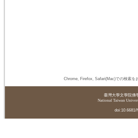
Chrome, Firefox, Safari(
臺灣大學
文學院佛
National Taiwan Universi
doi:10.6681